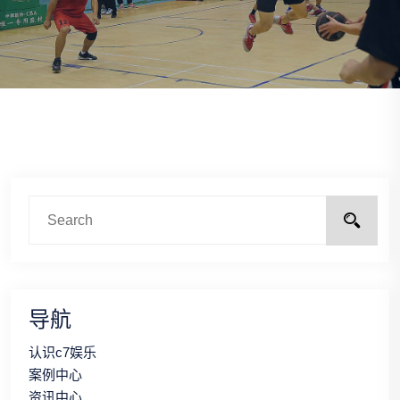
导航
认识c7娱乐
案例中心
资讯中心