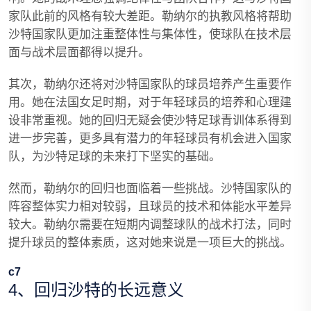
家队此前的风格有较大差距。勒纳尔的执教风格将帮助
沙特国家队更加注重整体性与集体性，使球队在技术层
面与战术层面都得以提升。
其次，勒纳尔还将对沙特国家队的球员培养产生重要作
用。她在法国女足时期，对于年轻球员的培养和心理建
设非常重视。她的回归无疑会使沙特足球青训体系得到
进一步完善，更多具有潜力的年轻球员有机会进入国家
队，为沙特足球的未来打下坚实的基础。
然而，勒纳尔的回归也面临着一些挑战。沙特国家队的
阵容整体实力相对较弱，且球员的技术和体能水平差异
较大。勒纳尔需要在短期内调整球队的战术打法，同时
提升球员的整体素质，这对她来说是一项巨大的挑战。
c7
4、回归沙特的长远意义