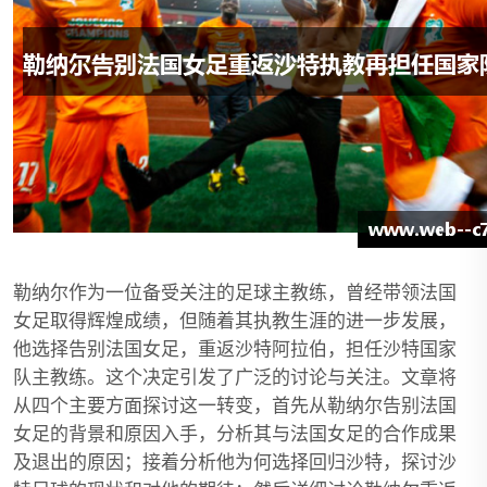
勒纳尔作为一位备受关注的足球主教练，曾经带领法国
女足取得辉煌成绩，但随着其执教生涯的进一步发展，
他选择告别法国女足，重返沙特阿拉伯，担任沙特国家
队主教练。这个决定引发了广泛的讨论与关注。文章将
从四个主要方面探讨这一转变，首先从勒纳尔告别法国
女足的背景和原因入手，分析其与法国女足的合作成果
及退出的原因；接着分析他为何选择回归沙特，探讨沙