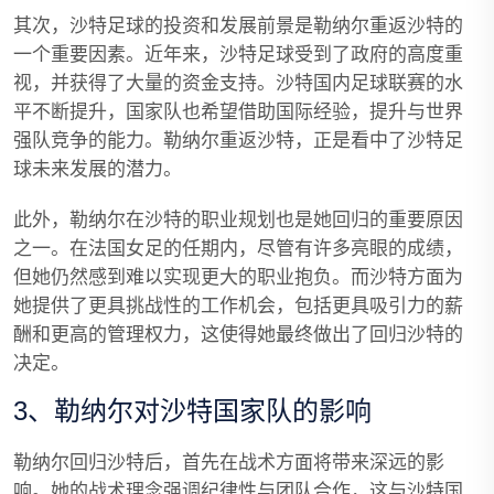
其次，沙特足球的投资和发展前景是勒纳尔重返沙特的
一个重要因素。近年来，沙特足球受到了政府的高度重
视，并获得了大量的资金支持。沙特国内足球联赛的水
平不断提升，国家队也希望借助国际经验，提升与世界
强队竞争的能力。勒纳尔重返沙特，正是看中了沙特足
球未来发展的潜力。
此外，勒纳尔在沙特的职业规划也是她回归的重要原因
之一。在法国女足的任期内，尽管有许多亮眼的成绩，
但她仍然感到难以实现更大的职业抱负。而沙特方面为
她提供了更具挑战性的工作机会，包括更具吸引力的薪
酬和更高的管理权力，这使得她最终做出了回归沙特的
决定。
3、勒纳尔对沙特国家队的影响
勒纳尔回归沙特后，首先在战术方面将带来深远的影
响。她的战术理念强调纪律性与团队合作，这与沙特国