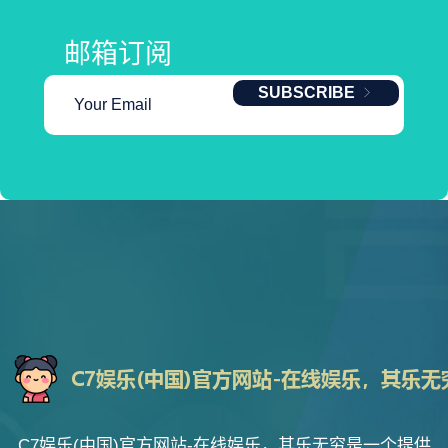
邮箱订阅
SUBSCRIBE
C7娱乐(中国)官方网站-在线娱乐，其乐无穷是一个提供