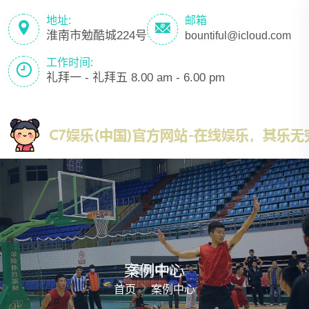
地址:
邮箱
淮南市勉酷城224号
bountiful@icloud.com
工作时间:
礼拜一 - 礼拜五 8.00 am - 6.00 pm
案例中心
首页
案例中心