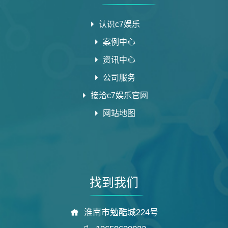
认识c7娱乐
案例中心
资讯中心
公司服务
接洽c7娱乐官网
网站地图
找到我们
淮南市勉酷城224号