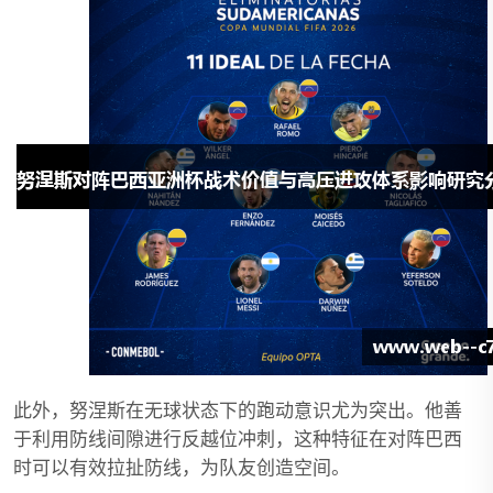
此外，努涅斯在无球状态下的跑动意识尤为突出。他善
于利用防线间隙进行反越位冲刺，这种特征在对阵巴西
时可以有效拉扯防线，为队友创造空间。