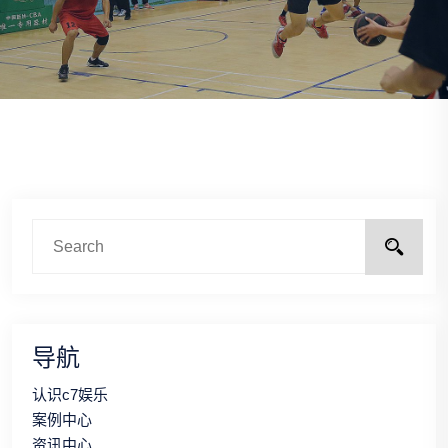
导航
认识c7娱乐
案例中心
资讯中心