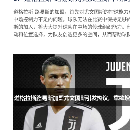
道格拉斯·路易斯的加盟，首先对尤文图斯的控球能力
中场控制力不足的问题，球队无法在比赛中保持足够
斯的加入，将大大提升球队在中场的传球组织能力。
动和位置选择，为队友创造更多的空间，从而帮助球