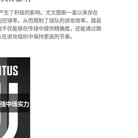
产生了积极的影响。尤文图斯一直以来存在
的控球率，从而限制了球队的进攻效率。路易
他不仅能够在传球中提供精确度，还能通过跑
队在进攻组织中保持更高的节奏。