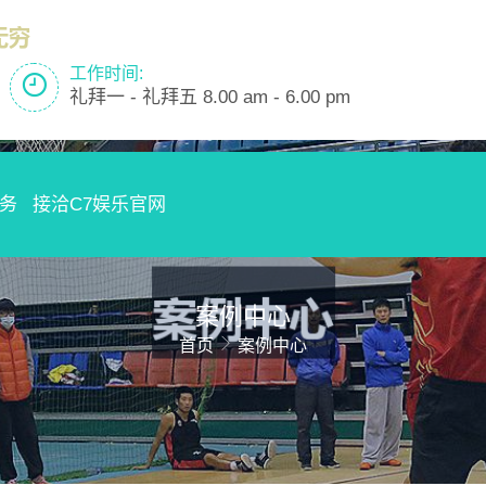
工作时间:
礼拜一 - 礼拜五 8.00 am - 6.00 pm
务
接洽C7娱乐官网
案例中心
首页
案例中心