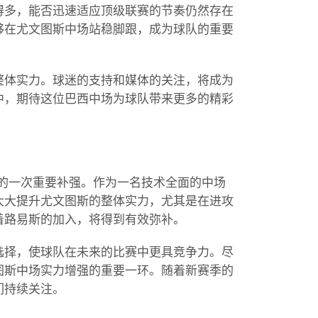
得多，能否迅速适应顶级联赛的节奏仍然存在
够在尤文图斯中场站稳脚跟，成为球队的重要
整体实力。球迷的支持和媒体的关注，将成为
中，期待这位巴西中场为球队带来更多的精彩
的一次重要补强。作为一名技术全面的中场
大大提升尤文图斯的整体实力，尤其是在进攻
着路易斯的加入，将得到有效弥补。
选择，使球队在未来的比赛中更具竞争力。尽
图斯中场实力增强的重要一环。随着新赛季的
们持续关注。