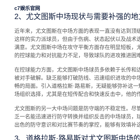
c7娱乐官网
2、尤文图斯中场现状与需要补强的地
近年来，尤文图斯在中场方面的表现一直没有达到顶
这样的实力派球员，但由于伤病、状态起伏以及战术
满意。尤文图斯中场在攻守平衡方面存在明显短板，
的控球能力和对抗能力不足，导致球队的进攻推进困
在控球能力方面，尤文图斯中场球员多依赖于长传和
被对手破解。缺乏能够打破防线、迅速组织进攻的中
畅的局面。引入道格拉斯·路易斯，无疑能够弥补这一
场组织选择，尤其是在短传配合和快速反击中，他的
尤文图斯的另一大中场问题是防守端的不稳定性。尽
乏一名能迅速进行防守转换并组织反击的中场球员，
出色的防守意识和对比赛节奏的掌控，能够有效填补
3、道格拉斯·路易斯对尤文图斯中场