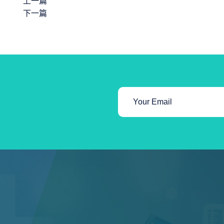
上一篇
下一篇