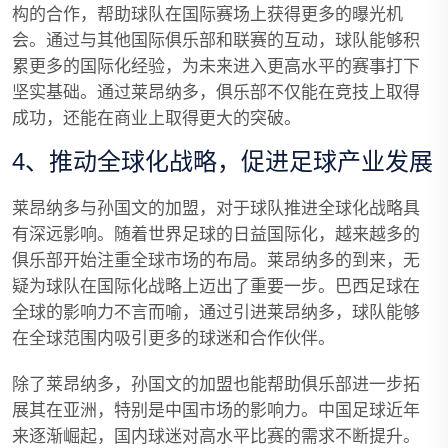
构的合作，帮助球队在国际赛场上获得更多的曝光机
会。通过与其他国际俱乐部和联赛的互动，球队能够积
累更多的国际化经验，为未来进入更高水平的赛事打下
坚实基础。通过莱昂纳多，俱乐部不仅能在竞技上取得
成功，还能在商业上取得更大的突破。
4、推动全球化战略，促进足球产业发展
莱昂纳多与孙国文的加盟，对于球队推进全球化战略具
有深远影响。随着世界足球的日益国际化，越来越多的
俱乐部开始注重全球市场的布局。莱昂纳多的到来，无
疑为球队在国际化战略上迈出了重要一步。巴西足球在
全球的影响力不言而喻，通过引进莱昂纳多，球队能够
在全球范围内吸引更多的球迷和合作伙伴。
除了莱昂纳多，孙国文的加盟也能帮助俱乐部进一步拓
展其在亚洲，特别是中国市场的影响力。中国足球近年
来逐渐崛起，国内球迷对高水平比赛的需求不断提升。