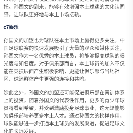
托。孙国文的到来，能够有效增强本土球迷的文化认同
感，让球队更好地与本土市场接轨。
c7娱乐
孙国文的加盟也为球队在本土市场上赢得更多关注。中
国足球联赛的快速发展吸引了大量的观众和媒体关注，
孙国文作为一名优秀的本土球员，将能够提高球队的曝
光度与知名度。对于俱乐部而言，本土球员的加入不仅
能在竞技层面产生积极影响，更能让俱乐部与当地社
区、球迷群体产生更强的连接和共鸣。
除此之外，孙国文的加盟还可能促进俱乐部在青训体系
上的投资。随着孙国文的代表性作用，更多的青少年球
员将看到希望，并受到激励投身足球事业，这无疑能够
为俱乐部培养更多本土人才。通过孙国文的榜样作用，
球队能够进一步打通本土球员的发展渠道，促进足球文
化的长远发展。