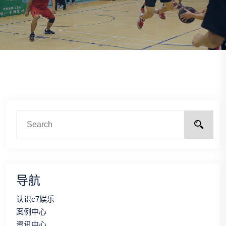
导航
认识c7娱乐
案例中心
资讯中心