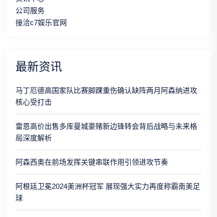
公司服务
接洽c7娱乐官网
最新资讯
马丁厄德高国家队比赛脚踝重伤确认缺阵两月阿森纳进攻
核心受打击
雷恩高价出售多库曼城豪赌新边锋转会背后战略与未来格
局深度解析
阿森西奥在前场发挥关键串联作用引领进攻节奏
阿根廷卫冕2024美洲杯冠军 展现强大实力再度称霸南美足
球