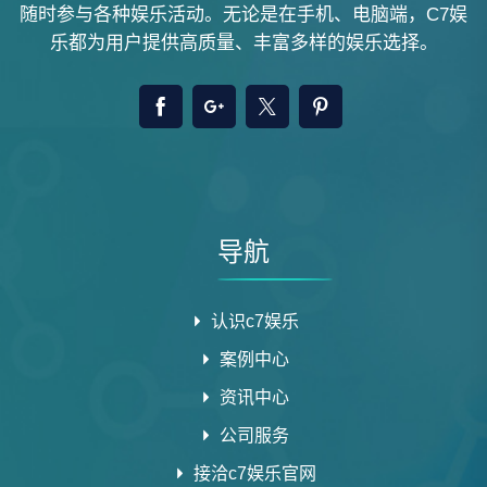
随时参与各种娱乐活动。无论是在手机、电脑端，C7娱
乐都为用户提供高质量、丰富多样的娱乐选择。
导航
认识c7娱乐
案例中心
资讯中心
公司服务
接洽c7娱乐官网