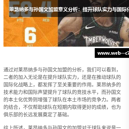
通过对莱昂纳多与孙国文加盟的分析，我们可以看到，
二者的加入无论是在提升球队实力，还是在推动球队的
国际化战略上，都发挥了至关重要的作用。莱昂纳多的
技术能力和国际声望提升了球队的竞技水平，而孙国文
的本土化优势则增强了球队在本土市场的竞争力。两者
的结合，不仅帮助球队在短期内取得更好的成绩，也为
俱乐部的长远发展奠定了基础。
综上所述，莱昂纳多与孙国文的加盟对于球队来说是一