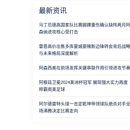
最新资讯
马丁厄德高国家队比赛脚踝重伤确认缺阵两月
森纳进攻核心受打击
雷恩高价出售多库曼城豪赌新边锋转会背后战
与未来格局深度解析
阿森西奥在前场发挥关键串联作用引领进攻节
阿根廷卫冕2024美洲杯冠军 展现强大实力再度
称霸南美足球
阿尔德雷特头球一击定乾坤带领球队绝杀对手
场沸腾决定比赛走向