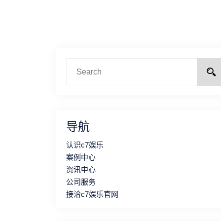
导航
认识c7娱乐
案例中心
资讯中心
公司服务
接洽c7娱乐官网