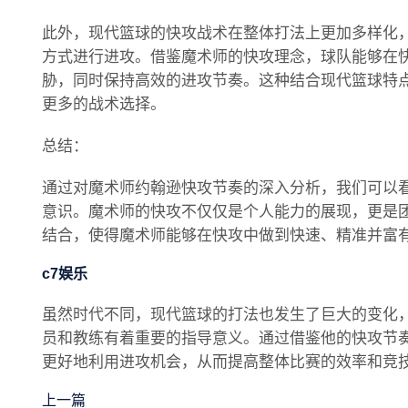
此外，现代篮球的快攻战术在整体打法上更加多样化
方式进行进攻。借鉴魔术师的快攻理念，球队能够在
胁，同时保持高效的进攻节奏。这种结合现代篮球特
更多的战术选择。
总结：
通过对魔术师约翰逊快攻节奏的深入分析，我们可以
意识。魔术师的快攻不仅仅是个人能力的展现，更是
结合，使得魔术师能够在快攻中做到快速、精准并富
c7娱乐
虽然时代不同，现代篮球的打法也发生了巨大的变化
员和教练有着重要的指导意义。通过借鉴他的快攻节
更好地利用进攻机会，从而提高整体比赛的效率和竞
上一篇