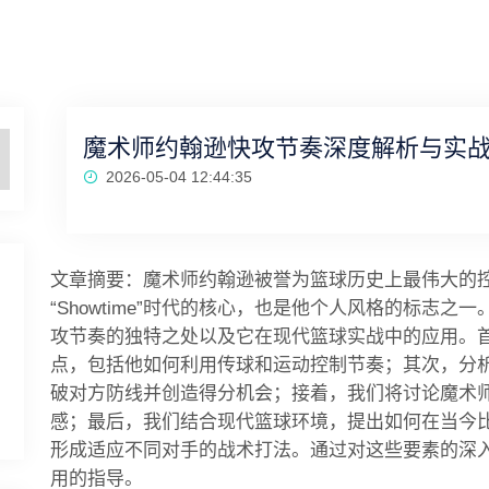
魔术师约翰逊快攻节奏深度解析与实
2026-05-04 12:44:35
文章摘要：魔术师约翰逊被誉为篮球历史上最伟大的
“Showtime”时代的核心，也是他个人风格的标志
攻节奏的独特之处以及它在现代篮球实战中的应用。
点，包括他如何利用传球和运动控制节奏；其次，分
破对方防线并创造得分机会；接着，我们将讨论魔术
感；最后，我们结合现代篮球环境，提出如何在当今
形成适应不同对手的战术打法。通过对这些要素的深
用的指导。