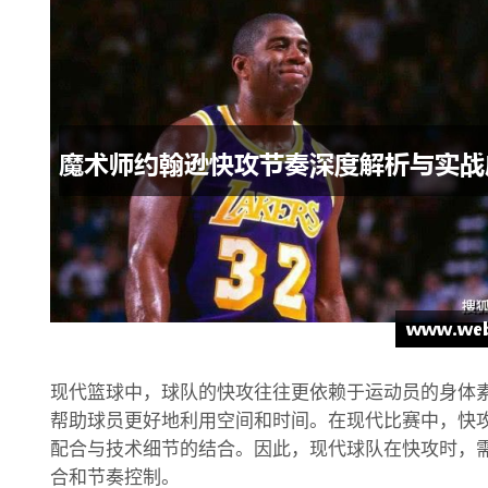
现代篮球中，球队的快攻往往更依赖于运动员的身体
帮助球员更好地利用空间和时间。在现代比赛中，快
配合与技术细节的结合。因此，现代球队在快攻时，
合和节奏控制。