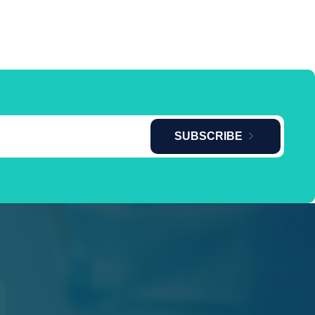
SUBSCRIBE