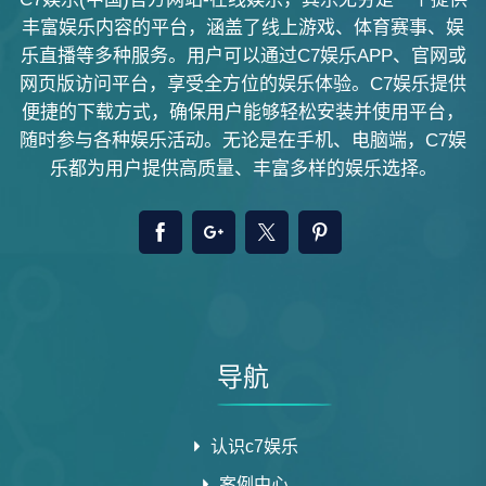
丰富娱乐内容的平台，涵盖了线上游戏、体育赛事、娱
乐直播等多种服务。用户可以通过C7娱乐APP、官网或
网页版访问平台，享受全方位的娱乐体验。C7娱乐提供
便捷的下载方式，确保用户能够轻松安装并使用平台，
随时参与各种娱乐活动。无论是在手机、电脑端，C7娱
乐都为用户提供高质量、丰富多样的娱乐选择。
导航
认识c7娱乐
案例中心