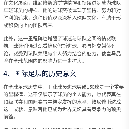
在文化层面，维尼修斯的拼搏精神和持续进步成为球队
年轻球员的榜样。他的进球突破体现了坚持、努力和对
胜利的追求，这种价值观深深植入球队文化，有助于形
成积极向上的团队氛围。
此外，这一里程碑也增强了球迷与球队之间的情感联
结。球迷们通过观看维尼修斯进球、参与社交媒体讨
论，感受到球队荣耀与个人努力结合的魅力，使皇马品
牌在全球范围内的影响力进一步扩大。
4、国际足坛的历史意义
在全球足球历史中，职业球员进球突破150球是一个重要
的里程碑，这不仅展示了球员的个人能力，也代表其在
顶级联赛和国际赛事中稳定发挥的水平。维尼修斯达成
这一成就，意味着他已成为世界足坛具有竞争力的顶尖
前锋。