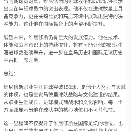
与同期球员对比，维尼修斯的进球效率和成长轨迹显示
出其在年轻球员中的突出表现。他不仅在进球数量上具
备竞争力，更在关键比赛和高压环境中展现出独特的决
胜能力，这让他在国际舞台上的声望不断提升。
展望未来，维尼修斯仍有巨大的发展潜力。他在技术、
体能和战术意识上的持续提升，将有可能让他的职业生
涯进球数继续攀升，进一步在皇马历史和国际足球历史
中占据一席之地。
总结：
维尼修斯职业生涯进球突破150球，是他个人努力与天赋
的体现，也是皇家马德里球队战略与文化建设的结果。
从职业生涯成长、进球模式到战术和文化影响，每一个
方面都显示出他在球队中的核心地位和不可替代性。
这一里程碑不仅提升了维尼修斯在国际足坛的地位，也