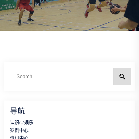
导航
认识c7娱乐
案例中心
资讯中心