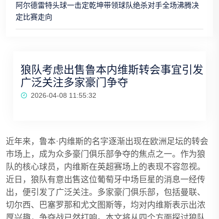
阿尔德雷特头球一击定乾坤带领球队绝杀对手全场沸腾决
定比赛走向
狼队考虑出售鲁本内维斯转会事宜引发
广泛关注多家豪门争夺
2026-04-08 11:55:32
近年来，鲁本·内维斯的名字逐渐出现在欧洲足坛的转会
市场上，成为众多豪门俱乐部争夺的焦点之一。作为狼
队的核心球员，内维斯在英超赛场上的表现不容忽视。
近日，狼队有意出售这位葡萄牙中场巨星的消息一经传
出，便引发了广泛关注。多家豪门俱乐部，包括曼联、
切尔西、巴塞罗那和尤文图斯等，均对内维斯表示出浓
厚兴趣，争夺战已然打响。本文将从四个方面探讨狼队