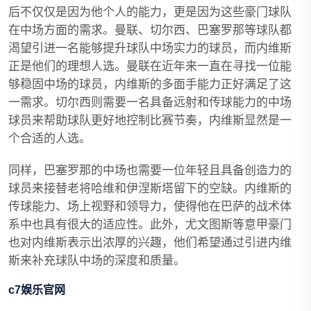
后不仅仅是因为他个人的能力，更是因为这些豪门球队
在中场方面的需求。曼联、切尔西、巴塞罗那等球队都
渴望引进一名能够提升球队中场实力的球员，而内维斯
正是他们的理想人选。曼联在近年来一直在寻找一位能
够稳固中场的球员，内维斯的多面手能力正好满足了这
一需求。切尔西则需要一名具备远射和传球能力的中场
球员来帮助球队更好地控制比赛节奏，内维斯显然是一
个合适的人选。
同样，巴塞罗那的中场也需要一位年轻且具备创造力的
球员来接替老将哈维和伊涅斯塔留下的空缺。内维斯的
传球能力、场上视野和领导力，使得他在巴萨的战术体
系中也具有很大的适应性。此外，尤文图斯等意甲豪门
也对内维斯表示出浓厚的兴趣，他们希望通过引进内维
斯来补充球队中场的深度和质量。
c7娱乐官网