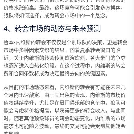
场明星。而各大豪门俱乐部之间的竞争，也使得转会的
价格水涨船高。最终，这场竞争可能会引发多方博弈，
狼队将如何选择，成为转会市场中的一个悬念。
4、转会市场的动态与未来预测
鲁本·内维斯的转会不仅仅是个别球队的决策，更是转会
市场中多种因素交织的结果。随着夏季转会窗口的临
近，关于内维斯的转会传闻愈演愈烈，各大豪门的争夺
也逐渐进入白热化阶段。在这个过程中，内维斯的转会
费和合同条款将成为决定最终去向的关键因素。
从目前的市场动态来看，内维斯的转会有可能在未来几
个月内迅速敲定。由于其出色的表现，内维斯的市场价
值将继续攀升，尤其是在豪门俱乐部的竞争中，狼队可
能会考虑将价格提高，以获得更多的转会收入。与此同
时，随着其他顶级球员的转会动态变化，内维斯的市场
需求也可能随之波动，最终的交易可能会受到其他转会