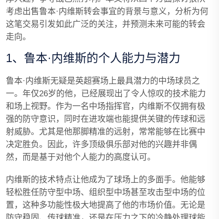
考虑出售鲁本·内维斯转会事宜的背景与意义，分析为何
这笔交易引发如此广泛的关注，并预测未来可能的转会
走向。
1、鲁本·内维斯的个人能力与潜力
鲁本·内维斯无疑是英超赛场上最具潜力的中场球员之
一。年仅26岁的他，已经展现出了令人惊叹的技术能力
和场上视野。作为一名中场指挥官，内维斯不仅拥有极
强的防守意识，同时在进攻端也能提供关键的传球和远
射威胁。尤其是他那脚精准的远射，常常能够在比赛中
决定胜负。因此，许多顶级俱乐部对他的兴趣并非偶
然，而是基于对他个人能力的高度认可。
内维斯的技术特点让他成为了球场上的多面手。他能够
轻松胜任防守型中场、组织型中场甚至攻击型中场的位
置，这种多功能性极大地提高了他的市场价值。无论是
防守稳固、传球精准，还是在压力之下的冷静处理球能