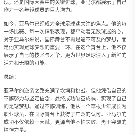
现，还是国际大赛中的关键进球，亚马尔都展示了自己
作为一名年轻球员的巨大潜力。
如今，亚马尔已经成为全球足球迷关注的焦点。他的每
一场比赛、每一次精彩表现，都牵动着无数球迷的心。
对于亚马尔来说，国际舞台不再是遥不可及的梦想，而
是他实现足球梦想的重要一环。在这个舞台上，他不仅
展示了自己的技术与才华，更为世界足球注入了新鲜的
活力和无限的可能。
总结：
亚马尔的逆袭之路充满了坎坷和挑战，但他凭借自己的
不懈努力与坚定信念，最终成功破茧成蝶，实现了自己
的足球梦想。通过不懈训练，他从一个草根少年成长为
职业球员，在国际舞台上获得了广泛的认可。亚马尔的
成功不仅依赖于天赋，更源自他不怕失败、勇于突破的
精神力量。