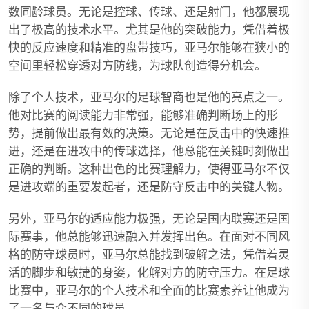
数同龄球员。无论是控球、传球、还是射门，他都展现
出了极高的技术水平。尤其是他的突破能力，凭借着极
快的反应速度和精准的盘带技巧，亚马尔能够在狭小的
空间里轻松穿透对方防线，为球队创造得分机会。
除了个人技术，亚马尔的足球智商也是他的亮点之一。
他对比赛的阅读能力非常强，能够准确判断场上的形
势，提前做出最有效的决策。无论是在反击中的快速推
进，还是在进攻中的传球选择，他总能在关键时刻做出
正确的判断。这种出色的比赛理解力，使得亚马尔不仅
是进攻端的重要发起者，还是防守反击中的关键人物。
另外，亚马尔的适应能力极强，无论是国内联赛还是国
际赛事，他总能够迅速融入并发挥出色。在面对不同风
格的防守球员时，亚马尔总能找到破解之法，凭借着灵
活的脚步和敏捷的身姿，化解对方的防守压力。在足球
比赛中，亚马尔的个人技术和全面的比赛素养让他成为
了一名与众不同的球员。