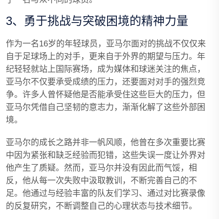
3、勇于挑战与突破困境的精神力量
作为一名16岁的年轻球员，亚马尔面对的挑战不仅仅来
自于足球场上的对手，更来自于外界的期望与压力。年
纪轻轻就站上国际赛场，成为媒体和球迷关注的焦点，
亚马尔不仅要承受成绩的压力，还要面对对手的强烈竞
争。许多人曾怀疑他是否能承受住这些巨大的压力，但
亚马尔凭借自己坚韧的意志力，渐渐化解了这些外部困
境。
亚马尔的成长之路并非一帆风顺，他曾在多次重要比赛
中因为紧张和缺乏经验而犯错，这些失误一度让外界对
他产生了质疑。然而，亚马尔并没有因此而气馁，相
反，他从每一次失败中汲取教训，不断完善自己的不
足。他通过与经验丰富的队友们学习、通过对比赛录像
的反复研究，不断调整自己的心理状态与技术细节。