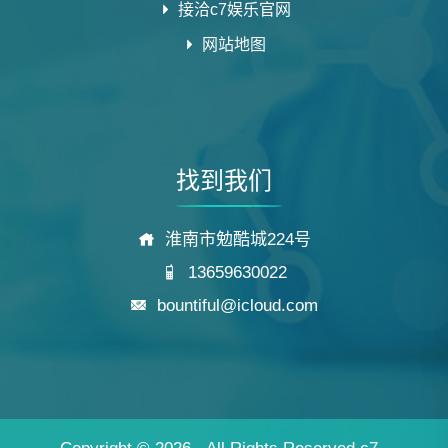
接洽c7娱乐官网
网站地图
找到我们
淮南市勉酷城224号
13659630022
bountiful@icloud.com