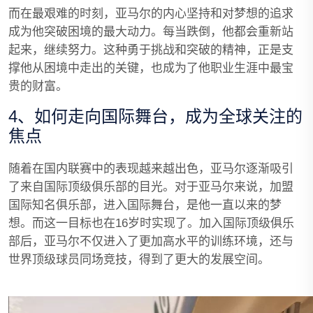
而在最艰难的时刻，亚马尔的内心坚持和对梦想的追求
成为他突破困境的最大动力。每当跌倒，他都会重新站
起来，继续努力。这种勇于挑战和突破的精神，正是支
撑他从困境中走出的关键，也成为了他职业生涯中最宝
贵的财富。
4、如何走向国际舞台，成为全球关注的
焦点
随着在国内联赛中的表现越来越出色，亚马尔逐渐吸引
了来自国际顶级俱乐部的目光。对于亚马尔来说，加盟
国际知名俱乐部，进入国际舞台，是他一直以来的梦
想。而这一目标也在16岁时实现了。加入国际顶级俱乐
部后，亚马尔不仅进入了更加高水平的训练环境，还与
世界顶级球员同场竞技，得到了更大的发展空间。