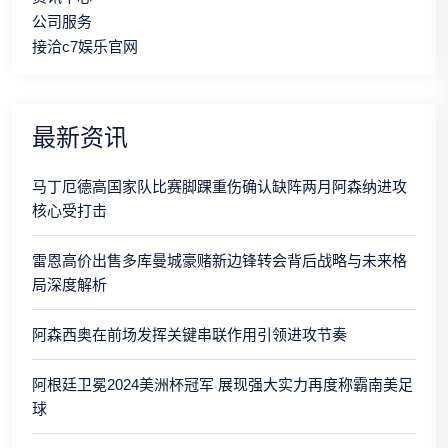
公司服务
接洽c7娱乐官网
最新资讯
马丁厄德高国家队比赛脚踝重伤确认缺阵两月阿森纳进攻
核心受打击
雷恩高价出售多库曼城豪赌新边锋转会背后战略与未来格
局深度解析
阿森西奥在前场发挥关键串联作用引领进攻节奏
阿根廷卫冕2024美洲杯冠军 展现强大实力再度称霸南美足
球