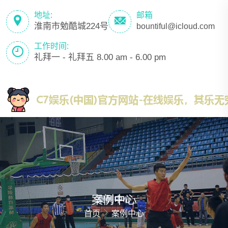
地址:
邮箱
淮南市勉酷城224号
bountiful@icloud.com
工作时间:
礼拜一 - 礼拜五 8.00 am - 6.00 pm
案例中心
首页
案例中心