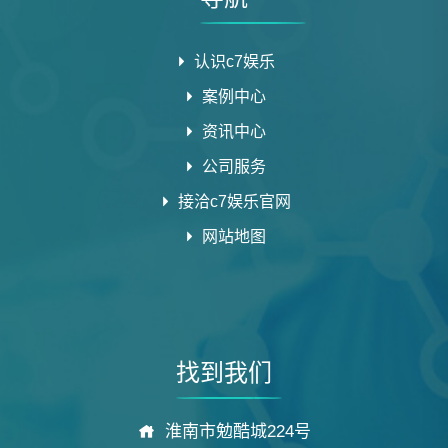
认识c7娱乐
案例中心
资讯中心
公司服务
接洽c7娱乐官网
网站地图
找到我们
淮南市勉酷城224号