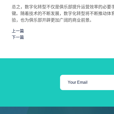
总之，数字化转型不仅是俱乐部提升运营效率的必要
键。随着技术的不断发展，数字化转型将不断推动体
验，也为俱乐部开辟更加广阔的商业前景。
上一篇
下一篇