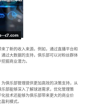
带来了新的收入来源。例如，通过直播平台和
。通过大数据的支持，俱乐部可以对粉丝群体
步挖掘商业潜力。
，为俱乐部管理提供更加高效的决策支持，从
俱乐部能够深入了解球迷需求，优化管理策
字化技术还能够为俱乐部带来更大的商业价
化盈利模式。