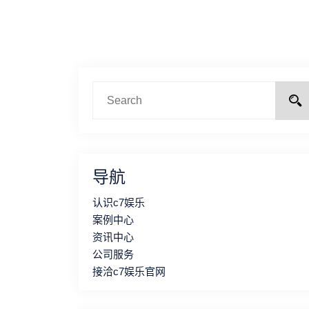
导航
认识c7娱乐
案例中心
资讯中心
公司服务
接洽c7娱乐官网