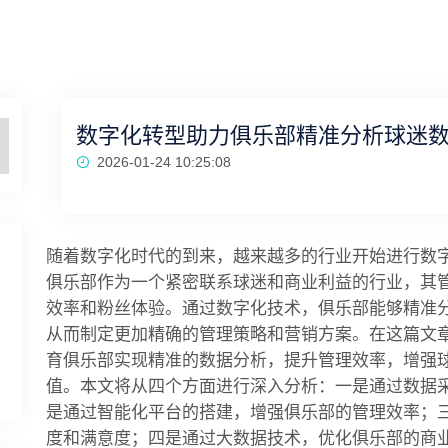
数字化转型助力俱乐部精准分析球迷
2026-01-24 10:25:08
随着数字化时代的到来，越来越多的行业开始进行数
俱乐部作为一个紧密联系球迷和商业利益的行业，其
效率和粉丝体验。通过数字化技术，俱乐部能够精准
从而制定更加精确的管理策略和营销方案。在这篇文
育俱乐部实现精准的数据分析，提升管理效率，增强
值。本文将从四个方面进行深入分析：一是通过数据
是通过智能化平台的搭建，增强俱乐部的管理效率；
度和满意度；四是通过大数据技术，优化俱乐部的商