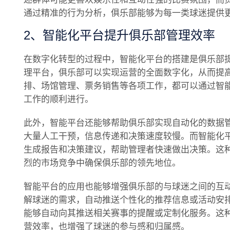
通过精准的行为分析，俱乐部能够为每一类球迷提供
2、智能化平台提升俱乐部管理效率
在数字化转型的过程中，智能化平台的搭建是俱乐部
理平台，俱乐部可以实现运营的全面数字化，从而提
排、场馆管理、票务销售等各项工作，都可以通过智
工作的顺利进行。
此外，智能平台还能够帮助俱乐部实现自动化的数据
大量人工干预，信息传递和决策速度较慢。而智能化
生成报告和决策建议，帮助管理者快速做出决策。这
烈的市场竞争中确保俱乐部的领先地位。
智能平台的应用也能够增强俱乐部的与球迷之间的互
解球迷的需求，自动推送个性化的推荐信息或活动安
能够自动向其推送相关赛事的提醒或定制化服务。这
营效率，也增强了球迷的参与感和归属感。