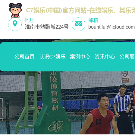
地址:
邮箱
淮南市勉酷城224号
bountiful@icloud.com
公司首页
认识C7娱乐
案例中心
资讯中心
公司服