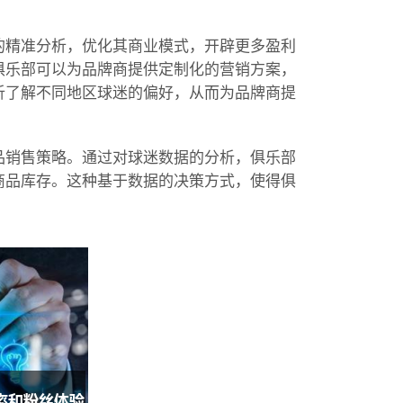
的精准分析，优化其商业模式，开辟更多盈利
俱乐部可以为品牌商提供定制化的营销方案，
析了解不同地区球迷的偏好，从而为品牌商提
品销售策略。通过对球迷数据的分析，俱乐部
商品库存。这种基于数据的决策方式，使得俱