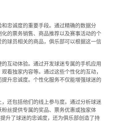
验和忠诚度的重要手段。通过精确的数据分
制化的票务销售、商品推荐以及赛事活动的个
爱的球员相关的商品，俱乐部可以根据这一信
捷的互动体验。通过开发球迷专属的手机应用
、观看独家内容等。通过这些个性化的互动，
而提升忠诚度。个性化服务不仅能增强球迷的
上，还包括他们的线上参与度。通过分析球迷
跃粉丝提供专属的奖品、票务优惠或独家体
仅提升了球迷的忠诚度，还为俱乐部创造了持