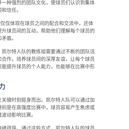
养一种强烈的团队文化，使球员们认识到集体
契和信任。
不仅仅体现在球员之间的配合和交流中，还体
提升球员间的互动，帮助他们理解每个球员的
和矛盾。
。凯尔特人队的教练组需要通过不断的团队活
和合作，培养球员间的深厚友谊，让每个球员
仅能提升球员的个人能力，也能够在比赛中形
力
在关键时刻挺身而出。凯尔特人队可以通过加
特别是在高强度比赛中，球员容易产生焦虑或
绪波动影响比赛。
情绪疏导。通过这些方式，凯尔特人队的球员