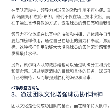
在团队运动中，领导力对球员的激励作用不可小觑。
森·塔图姆和杰伦·布朗，他们不仅在场上技术突出，
在于通过言传身教的方式，激发球员的责任感和自我
领导力不仅体现在比赛中的决策和指挥，还体现在日
要起到榜样作用，通过自己在场上的努力和奉献，激
标。这种榜样作用能够大大增强球员的集体荣誉感和
发挥最佳水平。
另外，凯尔特人队的教练组也可以通过明确分工和责
和使命感。通过制定清晰的目标和具体的任务，球员
自己的期待，从而增强对胜利的渴望和追求。
c7娱乐官方网站
3、通过团队文化增强球员协作精神
团队文化是任何成功团队的基石，而在凯尔特人队中