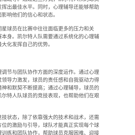
发挥出最佳水平。同时，心理辅导还能够帮助
面影响他们的信心和状态。
明星球员在比赛中往往面临更多的压力和关
赛本身。凯尔特人队需要通过系统化的心理辅
最大化发挥自己的优势。
理调节与团队协作方面的深度运作。通过心理
过领导力激发，球员的责任感和自我驱动力得
精神和默契不断提高；通过心理辅导，球员的
凯尔特人队球员的竞技表现，也帮助他们在艰
竞技状态，除了依靠强大的技术和战术，还需
方位的激励与引导，球队才能真正实现每个球
理训练和团队协作，帮助球员克服困难、迎接