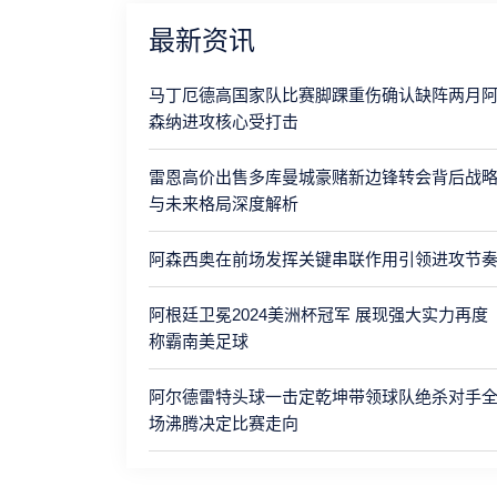
最新资讯
马丁厄德高国家队比赛脚踝重伤确认缺阵两月
森纳进攻核心受打击
雷恩高价出售多库曼城豪赌新边锋转会背后战
与未来格局深度解析
阿森西奥在前场发挥关键串联作用引领进攻节
阿根廷卫冕2024美洲杯冠军 展现强大实力再度
称霸南美足球
阿尔德雷特头球一击定乾坤带领球队绝杀对手
场沸腾决定比赛走向