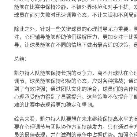
能够在比赛中保持冷静，不被外界环境和对手干扰，
球员在面对失败时迅速调整心态，不让失误和不利局
除此之外，针对一些关键球员的心理辅导尤为重要。
注，心理辅导能够帮助他们缓解压力，更加专注于比
导，让球员能够在不同的情境下做出最合适的决策，
总结：
凯尔特人队能够保持长期的竞争力，离不开球队在心
调节，球员能够保持积极的心态，应对各种挑战；通
到了有效增强；通过团队文化的培育，球员们的合作
心理承受能力得到了显著提升。这些策略不仅提升了
难的比赛中表现得更加稳定和坚韧。
综合来看，凯尔特人队要想在未来继续保持高水平的
要在心理调节与团队协作方面持续发力。只有通过全
员的最佳表现，并在激烈的竞争中占据优势。加强心