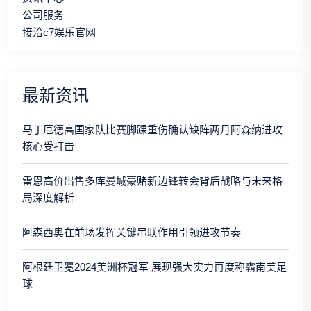
公司服务
接洽c7娱乐官网
最新资讯
马丁厄德高国家队比赛脚踝重伤确认缺阵两月阿森纳进攻
核心受打击
雷恩高价出售多库曼城豪赌新边锋转会背后战略与未来格
局深度解析
阿森西奥在前场发挥关键串联作用引领进攻节奏
阿根廷卫冕2024美洲杯冠军 展现强大实力再度称霸南美足
球