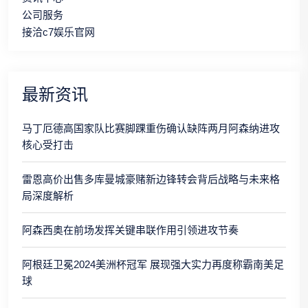
公司服务
接洽c7娱乐官网
最新资讯
马丁厄德高国家队比赛脚踝重伤确认缺阵两月阿森纳进攻
核心受打击
雷恩高价出售多库曼城豪赌新边锋转会背后战略与未来格
局深度解析
阿森西奥在前场发挥关键串联作用引领进攻节奏
阿根廷卫冕2024美洲杯冠军 展现强大实力再度称霸南美足
球