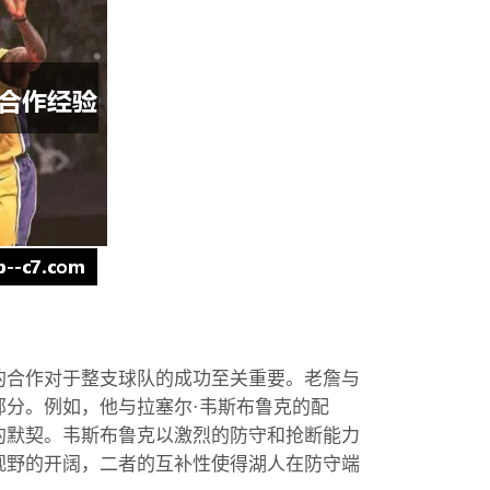
的合作对于整支球队的成功至关重要。老詹与
分。例如，他与拉塞尔·韦斯布鲁克的配
的默契。韦斯布鲁克以激烈的防守和抢断能力
视野的开阔，二者的互补性使得湖人在防守端