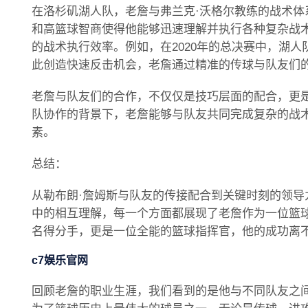
在洛杉矶湖人队，老詹与弗兰克·沃格尔教练的战术体
和高篮球智商使得他能够迅速理解并执行各种复杂战
的战术执行效率。例如，在2020年的总决赛中，湖
此创造快速反击机会，老詹通过精准的传球与队友们
老詹与队友们的合作，不仅仅是技巧层面的配合，更
队协作的背景下，老詹能够与队友共同完成复杂的战
素。
总结：
从勒布朗·詹姆斯与队友的传接配合到关键时刻的领导
中的相互理解，每一个方面都展现了老詹作为一位篮
名得分手，更是一位全能的篮球指挥官，他的成功离
c7娱乐官网
回顾老詹的职业生涯，我们看到的是他与不同队友之