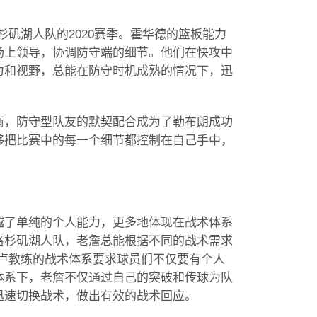
矶湖人队的2020赛季。霍华德的篮板能力
场上领导，协调防守端的细节。他们在快攻中
力和视野，总能在防守时机成熟的情况下，迅
衡，防守型队友的默契配合成为了勒布朗成功
够把比赛中的每一个细节都控制在自己手中，
越了单纯的个人能力，更多地体现在战术体系
洛杉矶湖人队，老詹总能根据不同的战术需求
卢教练的战术体系要求球员们不仅要有个人
体系下，老詹不仅通过自己的突破和传球为队
迅速切换战术，做出有效的战术回应。