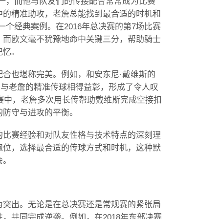
一，而他与队友们的传接配合常常成为比赛
中的精准助攻，老詹总能找到最合适的时机和
个经典案例。在2016年总决赛的第7场比赛
，而欧文毫不犹豫地命中关键三分，帮助骑士
记忆。
合也堪称完美。例如，和安东尼·戴维斯的
力与老詹的精准传球相得益彰，形成了令人叹
决赛中，老詹多次用长传帮助戴维斯完成空接扣
的防守与进攻的平衡。
的比赛经验和对队友性格与技术特点的深刻理
跑位，选择最合适的传球方式和时机，这种默
会。
为突出。无论是在总决赛还是常规赛的紧张局
，共同完成逆袭。例如，在2018年东部决赛