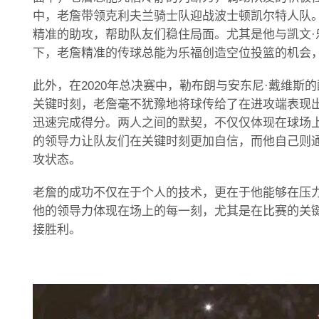
中，老詹带领克利夫兰骑士队迎战波士顿凯尔特人队
精准的助攻，帮助队友们稳住局面。尤其是他与凯文·
下，老詹精准的传球总能为乐福创造空位投篮的机会
此外，在2020年总决赛中，勒布朗与安东尼·戴维斯
关键时刻，老詹毫不犹豫地将球传给了在进攻端表现
迅速完成得分。两人之间的默契，不仅仅体现在球场
的领导力让队友们在关键时刻更加自信，而他自己则
攻状态。
老詹的成功不仅在于个人的技术，更在于他能够在压
他的领导力体现在场上的每一刻，尤其是在比赛的关
接胜利。