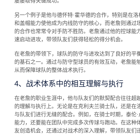
屡屡取得关键成功。
另一个例子是他与德怀特·霍华德的合作，特别是在洛杉
和盖帽能力使他成为内线防守的核心，而老詹则通过
的合作也常常令对手防不胜防。老詹通过他的控球能
速启动进攻，带领队友们获得轻松的得分机会。
在老詹的带领下，球队的防守与进攻达到了良好的平
的基石之一。通过与防守型球员的有效互动，老詹能
从而保障球队的整体战术执行。
4、战术体系中的相互理解与执行
在老詹的职业生涯中，他与队友们的默契配合往往超
的理解与执行上。无论是在克利夫兰骑士队，还是在
与队友们进行无缝的配合。例如，在骑士时期，泰伦·
能力，还要能在团队中完成多次传球与跑动。在这种
友创造机会，还通过对战术的深入理解，带领队友们