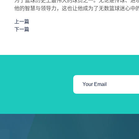
为了篮球历史上最伟大的球员之一。无论是传球、进
他的智慧与领导力，这也让他成为了无数篮球迷心中
上一篇
下一篇