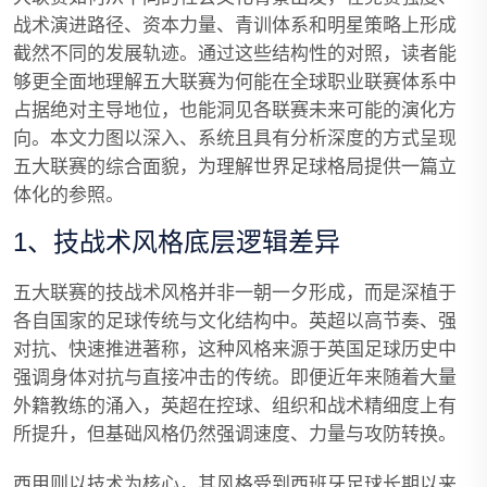
战术演进路径、资本力量、青训体系和明星策略上形成
截然不同的发展轨迹。通过这些结构性的对照，读者能
够更全面地理解五大联赛为何能在全球职业联赛体系中
占据绝对主导地位，也能洞见各联赛未来可能的演化方
向。本文力图以深入、系统且具有分析深度的方式呈现
五大联赛的综合面貌，为理解世界足球格局提供一篇立
体化的参照。
1、技战术风格底层逻辑差异
五大联赛的技战术风格并非一朝一夕形成，而是深植于
各自国家的足球传统与文化结构中。英超以高节奏、强
对抗、快速推进著称，这种风格来源于英国足球历史中
强调身体对抗与直接冲击的传统。即便近年来随着大量
外籍教练的涌入，英超在控球、组织和战术精细度上有
所提升，但基础风格仍然强调速度、力量与攻防转换。
西甲则以技术为核心，其风格受到西班牙足球长期以来