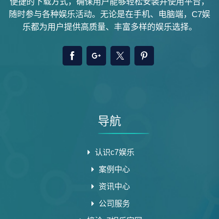
便捷的下载方式，确保用户能够轻松安装并使用平台，
随时参与各种娱乐活动。无论是在手机、电脑端，C7娱
乐都为用户提供高质量、丰富多样的娱乐选择。
导航
认识c7娱乐
案例中心
资讯中心
公司服务