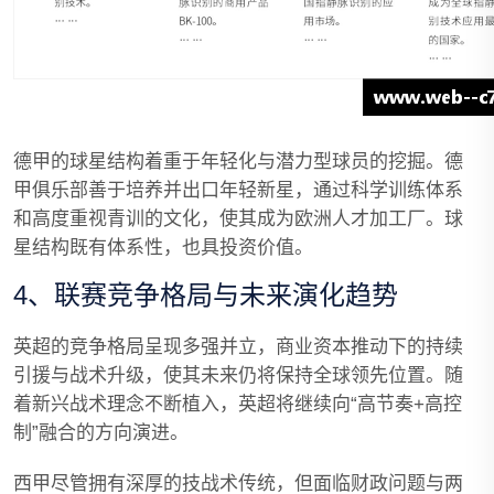
德甲的球星结构着重于年轻化与潜力型球员的挖掘。德
甲俱乐部善于培养并出口年轻新星，通过科学训练体系
和高度重视青训的文化，使其成为欧洲人才加工厂。球
星结构既有体系性，也具投资价值。
4、联赛竞争格局与未来演化趋势
英超的竞争格局呈现多强并立，商业资本推动下的持续
引援与战术升级，使其未来仍将保持全球领先位置。随
着新兴战术理念不断植入，英超将继续向“高节奏+高控
制”融合的方向演进。
西甲尽管拥有深厚的技战术传统，但面临财政问题与两