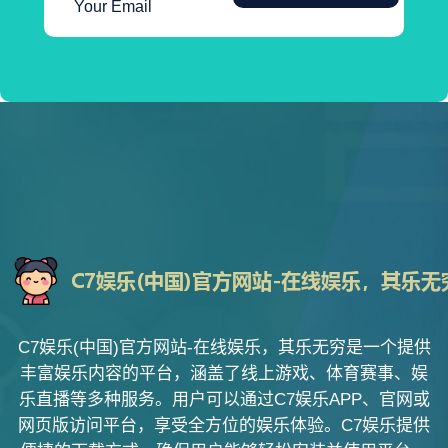
C7娱乐(中国)官方网站-在线娱乐，其乐无穷是一个提供
丰富娱乐内容的平台，涵盖了线上游戏、体育赛事、娱
乐直播等多种服务。用户可以通过C7娱乐APP、官网或
网页版访问平台，享受全方位的娱乐体验。C7娱乐提供