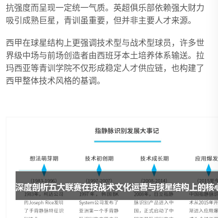
抗强度而呈现一定统一气质。英超俱乐部依赖强大财力
吸引成熟巨星，青训虽重要，但并非主要人才来源。
西甲在球星结构上更强调技术型与战术型球员，许多世
界级中场与前场创造者由西班牙本土培养体系输送。拉
玛西亚等青训学院不仅形成稳定人才供应链，也构建了
西甲整体技术风格的基调。