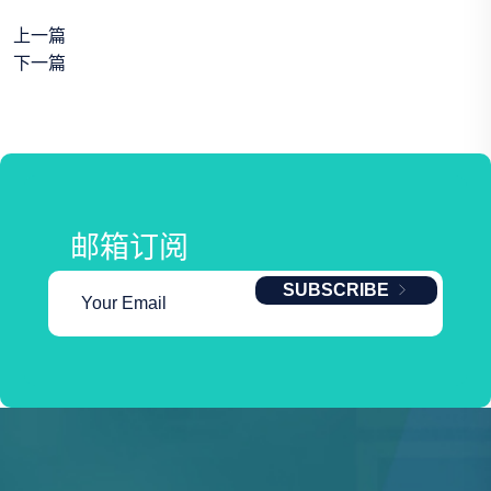
上一篇
下一篇
邮箱订阅
SUBSCRIBE