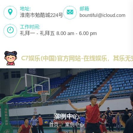
地址:
邮箱
淮南市勉酷城224号
bountiful@icloud.com
工作时间:
礼拜一 - 礼拜五 8.00 am - 6.00 pm
案例中心
首页
案例中心