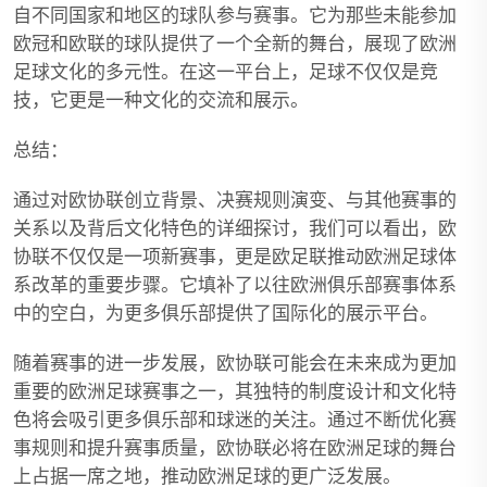
自不同国家和地区的球队参与赛事。它为那些未能参加
欧冠和欧联的球队提供了一个全新的舞台，展现了欧洲
足球文化的多元性。在这一平台上，足球不仅仅是竞
技，它更是一种文化的交流和展示。
总结：
通过对欧协联创立背景、决赛规则演变、与其他赛事的
关系以及背后文化特色的详细探讨，我们可以看出，欧
协联不仅仅是一项新赛事，更是欧足联推动欧洲足球体
系改革的重要步骤。它填补了以往欧洲俱乐部赛事体系
中的空白，为更多俱乐部提供了国际化的展示平台。
随着赛事的进一步发展，欧协联可能会在未来成为更加
重要的欧洲足球赛事之一，其独特的制度设计和文化特
色将会吸引更多俱乐部和球迷的关注。通过不断优化赛
事规则和提升赛事质量，欧协联必将在欧洲足球的舞台
上占据一席之地，推动欧洲足球的更广泛发展。