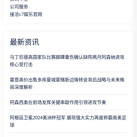
公司服务
接洽c7娱乐官网
最新资讯
马丁厄德高国家队比赛脚踝重伤确认缺阵两月阿森纳进攻
核心受打击
雷恩高价出售多库曼城豪赌新边锋转会背后战略与未来格
局深度解析
阿森西奥在前场发挥关键串联作用引领进攻节奏
阿根廷卫冕2024美洲杯冠军 展现强大实力再度称霸南美足
球