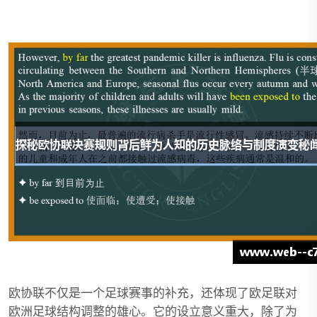
欧协联不仅是一个足球赛事的补充，还体现了欧足联对
欧洲足球结构调整的雄心。它的设立意义重大，除了为