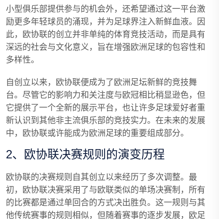
小型俱乐部提供参与的机会外，还希望通过这一平台激
励更多年轻球员的涌现，并为足球界注入新鲜血液。因
此，欧协联的创立并非单纯的体育竞技活动，而是具有
深远的社会与文化意义，旨在增强欧洲足球的包容性和
多样性。
自创立以来，欧协联便成为了欧洲足坛新鲜的竞技舞
台。尽管它的影响力和关注度与欧冠相比稍显逊色，但
它提供了一个全新的展示平台，也让许多足球爱好者重
新认识到其他非主流俱乐部的竞技实力。在未来的发展
中，欧协联或许能成为欧洲足球的重要组成部分。
2、欧协联决赛规则的演变历程
欧协联的决赛规则自其创立以来经历了多次调整。最
初，欧协联决赛采用了与欧联类似的单场决赛制，所有
的比赛都是通过单回合的方式决出胜负。这一规则与其
他传统赛事的规则相似，但随着赛事的逐步发展，欧足