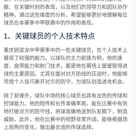
献、在关键时刻的表现，以及他们的领导力和团队协作
精神。通过这些维度的分析，希望能够更好地理解每位
球员在本赛季中甲联赛中的作用和表现。
1、关键球员的个人技术特点
重庆铜梁龙中甲赛季中的一些关键球员，在个人技术上
展现了较强的能力。以球队的主力前锋为例，他的速
度、盘带能力和射门技术，都是他在赛场上屡屡取得进
球的主要原因。尤其在面对对方防线的压迫时，他能够
凭借个人技巧撕开对方的防守，为球队创造进攻机会。
除了前锋外，球队中场的核心球员也具有出色的传球和
控球能力。他的短传和长传准确率高，能在比赛中有效
地打破对方的防守线，将球准确地送到队友脚下，制造
威胁。此外，他在比赛中的视野非常开阔，能够根据场
上局势的变化，做出最合适的传球选择。