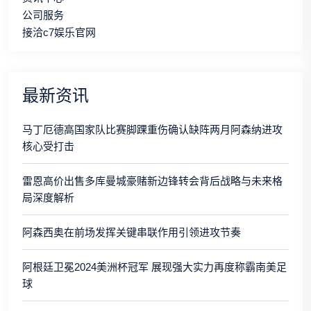
公司服务
接洽c7娱乐官网
最新资讯
马丁厄德高国家队比赛脚踝重伤确认缺阵两月阿森纳进攻
核心受打击
雷恩高价出售多库曼城豪赌新边锋转会背后战略与未来格
局深度解析
阿森西奥在前场发挥关键串联作用引领进攻节奏
阿根廷卫冕2024美洲杯冠军 展现强大实力再度称霸南美足
球