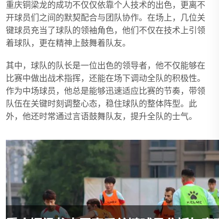
重庆铜梁龙的成功不仅仅依靠个人技术的出色，更离不
开球员们之间的默契配合与团队协作。在场上，几位关
键球员充当了球队的领袖角色，他们不仅在技术上引领
着球队，更在精神上鼓舞着队友。
其中，球队的队长是一位出色的领导者，他不仅能够在
比赛中做出战术指挥，还能在场下调动全队的积极性。
作为中场球员，他总是能够迅速适应比赛的节奏，带领
队伍在关键时刻调整心态，稳住球队的整体阵型。此
外，他还时常通过言语鼓舞队友，提升全队的士气。