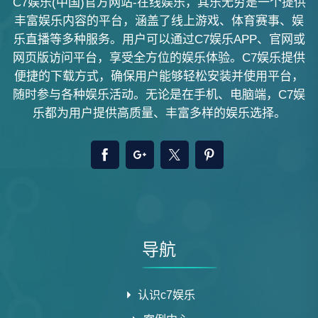
C7娱乐(中国)官方网站-在线娱乐，其乐无穷是一个提供
丰富娱乐内容的平台，涵盖了线上游戏、体育赛事、娱
乐直播等多种服务。用户可以通过C7娱乐APP、官网或
网页版访问平台，享受全方位的娱乐体验。C7娱乐提供
便捷的下载方式，确保用户能够轻松安装并使用平台，
随时参与各种娱乐活动。无论是在手机、电脑端，C7娱
乐都为用户提供高质量、丰富多样的娱乐选择。
导航
认识c7娱乐