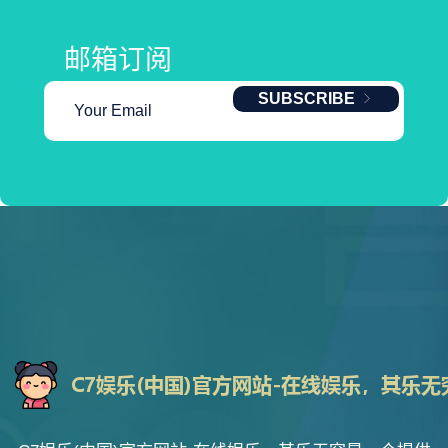
邮箱订阅
SUBSCRIBE