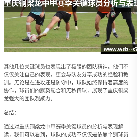
其他几位关键球员也表现出了极强的团队精神。他们不
仅仅关注自己的表现，更会与队友分享成功的经验和教
训。无论是在进攻还是防守中，球队始终保持着高度的
协作，球员们的默契配合和无私传球，展现了重庆铜梁
龙强大的团队凝聚力。
总结：
通过对重庆铜梁龙中甲赛季关键球员的分析与表现解
读，我们可以看到，球队的成功不仅仅是依靠个别球员