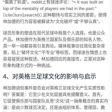
“偏离了轨道”。reddit上有球迷评论：“> It was built on
top of the mentality of players we had in the past.”
citeturn1search0 这种期待与现实之间的差距，使得
林加德的行为容易被解读为“文化破坏”或“不够认真”。
球员形象的塑造在现代足球中既是个人选择，也是公众
产品。林加德作为英格兰国家队及俱乐部的知名人物，
其一举一动都容易引发舆论。媒体叙事往往简化复杂背
景，贴上“破坏文化”“不专业”等标签，而球迷在情感上也
容易接受这种叙述。林加德回应的直接性，正是对这种
形象构建方式的一种挑战。
4、对英格兰足球文化的影响与启示
林加德调侃事件是否会对英格兰足球文化产生实质性影
响？答案是：它至少在文化层面具有提醒意义。首先，
它促使俱乐部与国家队反思“文化”这一抽象概念的真实内
涵：是由少数球员决定，还是由组织体系、管理层、教