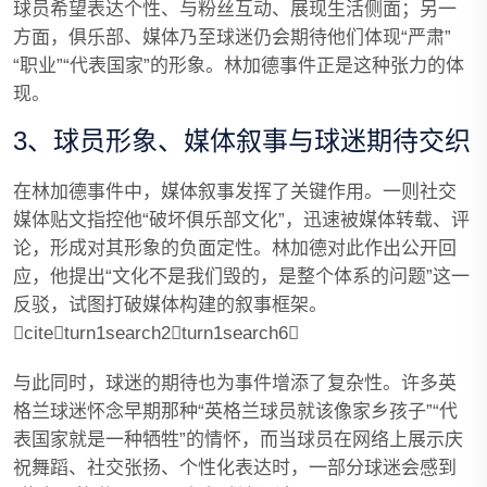
球员希望表达个性、与粉丝互动、展现生活侧面；另一
方面，俱乐部、媒体乃至球迷仍会期待他们体现“严肃”
“职业”“代表国家”的形象。林加德事件正是这种张力的体
现。
3、球员形象、媒体叙事与球迷期待交织
在林加德事件中，媒体叙事发挥了关键作用。一则社交
媒体贴文指控他“破坏俱乐部文化”，迅速被媒体转载、评
论，形成对其形象的负面定性。林加德对此作出公开回
应，他提出“文化不是我们毁的，是整个体系的问题”这一
反驳，试图打破媒体构建的叙事框架。
citeturn1search2turn1search6
与此同时，球迷的期待也为事件增添了复杂性。许多英
格兰球迷怀念早期那种“英格兰球员就该像家乡孩子”“代
表国家就是一种牺牲”的情怀，而当球员在网络上展示庆
祝舞蹈、社交张扬、个性化表达时，一部分球迷会感到