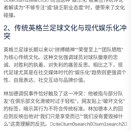
citeturn1search5 而当这种“娱乐化”被某些传统评论
者解读为“不够专注”或“缺乏职业态度”时，便带来了文化
碰撞。
2、传统英格兰足球文化与现代娱乐化冲
突
英格兰足球长期以来以“拼搏精神”“荣誉至上”“团队牺牲”
为核心传统文化。这种文化强调球员对球队徽章的忠
诚、对胜利的执着、对失利的痛苦反思。相比之下，现
代足球尤其是在社交媒体时代的“娱乐化”趋势则更强调个
性、自我表达、社交互动与品牌价值。
林加德调侃事件恰好触及了这一冲突：他被指与部分队
友“在俱乐部文化滑坡时过于轻松”，网友贴上“破坏文化”
的标签，暗示其行为不符合传统标准。林加德本人的回
应则反映出他对“我们只是享受而已”“我们没有要毁掉什
么”这类理解的反抗。citeturn0search0turn1search2