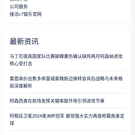
公司服务
接洽c7娱乐官网
最新资讯
马丁厄德高国家队比赛脚踝重伤确认缺阵两月阿森纳进攻
核心受打击
雷恩高价出售多库曼城豪赌新边锋转会背后战略与未来格
局深度解析
阿森西奥在前场发挥关键串联作用引领进攻节奏
阿根廷卫冕2024美洲杯冠军 展现强大实力再度称霸南美足
球