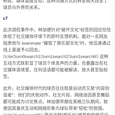
粉丝、媒体直接互动，这种沟通方式的转变极大改变了
球员与外界的关系。
c7
此次调侃事件中，林加德针对“破坏文化”标签的回应恰恰
体现了社交媒体环境下的即时反馈机制。面对一名网友
指责他与 teammate “摧毁了俱乐部文化”时，他迅速通过
线上渠道予以回击。
citeturn0search1turn1search2turn1search6 这种
互动方式既彰显了球员个体发声的力量，也暴露出在社
交媒体语境里，任何话语都可能被解读、放大甚至贴标
签。
此外，社交媒体时代的球员往往既是运动员又是“内容创
造者”：他们的庆祝动作、社交片段、网络迷因甚至舞蹈
都可能成为讨论焦点。林加德早期在英格兰队期间，就
曾因其喜庆互动和网络形象为球队带来“轻松”的氛围。