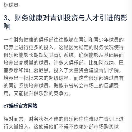
标球员。
3、财务健康对青训投资与人才引进的影
响
一个财务健康的俱乐部往往能够在青训和青少年球员的
培养上进行更多的投入。这是因为稳定的财务状况使得
俱乐部能够长期规划其青训系统，确保能够从基础层面
培养出高质量的球员。许多大俱乐部，比如阿森纳、巴
塞罗那和拜仁慕尼黑，投入了大量资金建设青训学院，
培养出一批批未来的超级球星。而这些俱乐部通过自有
的青训系统培养球员，既能节省转会市场上的巨额费
用，又能提升俱乐部的竞争力。
c7娱乐官方网站
相对而言，财务状况不佳的俱乐部往往难以在青训上进
行大量投入，这使得他们不得不依赖外部市场购买球