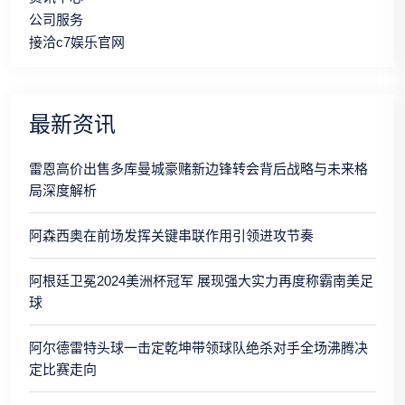
公司服务
接洽c7娱乐官网
最新资讯
雷恩高价出售多库曼城豪赌新边锋转会背后战略与未来格
局深度解析
阿森西奥在前场发挥关键串联作用引领进攻节奏
阿根廷卫冕2024美洲杯冠军 展现强大实力再度称霸南美足
球
阿尔德雷特头球一击定乾坤带领球队绝杀对手全场沸腾决
定比赛走向