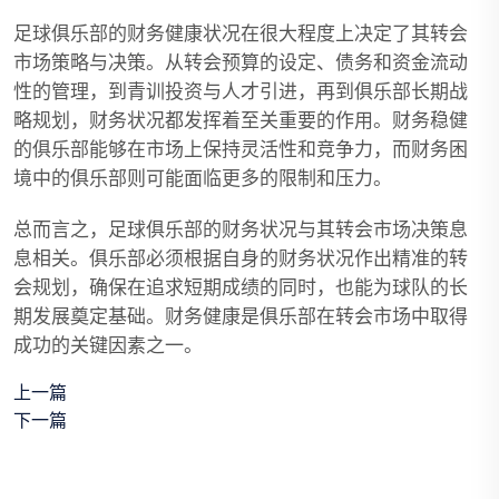
足球俱乐部的财务健康状况在很大程度上决定了其转会
市场策略与决策。从转会预算的设定、债务和资金流动
性的管理，到青训投资与人才引进，再到俱乐部长期战
略规划，财务状况都发挥着至关重要的作用。财务稳健
的俱乐部能够在市场上保持灵活性和竞争力，而财务困
境中的俱乐部则可能面临更多的限制和压力。
总而言之，足球俱乐部的财务状况与其转会市场决策息
息相关。俱乐部必须根据自身的财务状况作出精准的转
会规划，确保在追求短期成绩的同时，也能为球队的长
期发展奠定基础。财务健康是俱乐部在转会市场中取得
成功的关键因素之一。
上一篇
下一篇