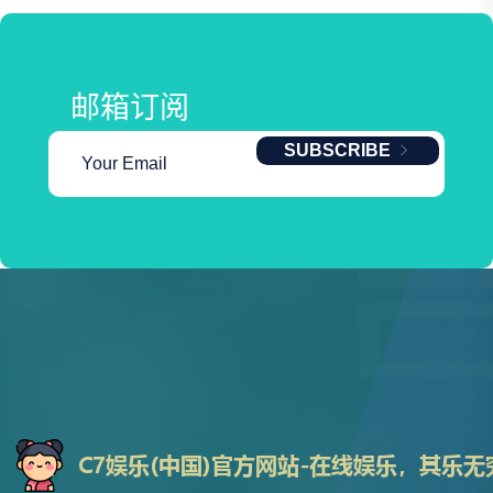
邮箱订阅
SUBSCRIBE