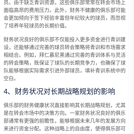
员。由于缺乏青训资源，这些俱乐部常常在转会市场上
面临高昂的费用压力。此外，财务不健康的俱乐部可能
会更加倾向于签下经验丰富但年纪较大的球员，而忽视
了培养年轻球员的长期价值。
财务状况良好的俱乐部不仅能投入更多资金进行青训建
设，还能够通过完善的球员转会策略将青训和市场需求
相结合。例如，拜仁慕尼黑通过完善的青训体系与灵活
的转会策略，既保证了球队的长期竞争力，也确保了球
队能够根据实际需求引进外部球员，填补青训系统中的
空白。
4、财务状况对长期战略规划的影响
俱乐部的财务健康状况直接影响其长期战略规划，尤其
是在转会市场中的决策方向。一家财务状况良好的俱乐
部通常有更强的前瞻性，能够根据未来几年的发展方向
来进行资金分配。这种战略上的自由度，使得俱乐部可