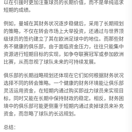
以在引援时更加注重球员的长期价值，而不是单纯追求
短期的成绩。
例如，曼城在其财务状况逐步稳健后，采用了长期规划
的策略，不仅在转会市场上大举投资，还通过与世界顶
级球员的签约建立了其在欧洲足球中的地位。而那些财
务不健康的俱乐部，由于面临资金压力，往往只能集中
资源进行短期目标的实现，如争夺联赛冠军或参加欧洲
比赛，从而忽视了球队未来的可持续发展。
俱乐部的长期战略规划还体现在它们如何根据财务状况
选择不同的转会策略。一个健康的财务环境能让俱乐部
灵活运用资金，在短期内通过购买即战力球员来实现目
标，同时又能在长期中保持财政的稳定。相反，财务困
境中的俱乐部可能更侧重于短期内通过卖掉球员来补充
资金，而忽略了球队的长远规划。
总结：