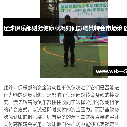
此外，俱乐部的资金流动性不仅仅决定了它们是否能进
行大额的球员引进，还影响了俱乐部对转会条款的接受
度。债务较高的俱乐部往往倾向于选择分期付款或租借
的转会方式，以减轻即时支付的资金压力。而那些财务
状况健康的俱乐部，则有更多的余地去选择直接购买并
支付高额转会费用，这让他们在市场中能够迅速锁定目