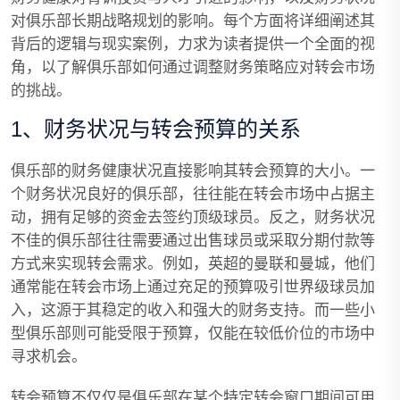
对俱乐部长期战略规划的影响。每个方面将详细阐述其
背后的逻辑与现实案例，力求为读者提供一个全面的视
角，以了解俱乐部如何通过调整财务策略应对转会市场
的挑战。
1、财务状况与转会预算的关系
俱乐部的财务健康状况直接影响其转会预算的大小。一
个财务状况良好的俱乐部，往往能在转会市场中占据主
动，拥有足够的资金去签约顶级球员。反之，财务状况
不佳的俱乐部往往需要通过出售球员或采取分期付款等
方式来实现转会需求。例如，英超的曼联和曼城，他们
通常能在转会市场上通过充足的预算吸引世界级球员加
入，这源于其稳定的收入和强大的财务支持。而一些小
型俱乐部则可能受限于预算，仅能在较低价位的市场中
寻求机会。
转会预算不仅仅是俱乐部在某个特定转会窗口期间可用