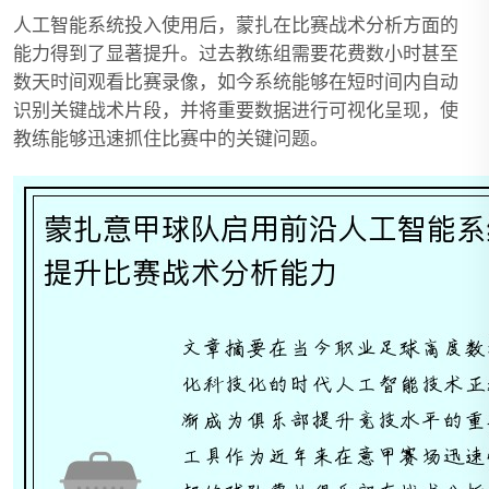
人工智能系统投入使用后，蒙扎在比赛战术分析方面的
能力得到了显著提升。过去教练组需要花费数小时甚至
数天时间观看比赛录像，如今系统能够在短时间内自动
识别关键战术片段，并将重要数据进行可视化呈现，使
教练能够迅速抓住比赛中的关键问题。