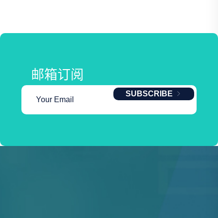
邮箱订阅
SUBSCRIBE