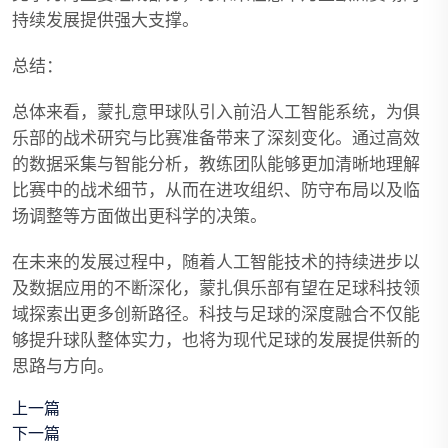
持续发展提供强大支撑。
总结：
总体来看，蒙扎意甲球队引入前沿人工智能系统，为俱
乐部的战术研究与比赛准备带来了深刻变化。通过高效
的数据采集与智能分析，教练团队能够更加清晰地理解
比赛中的战术细节，从而在进攻组织、防守布局以及临
场调整等方面做出更科学的决策。
在未来的发展过程中，随着人工智能技术的持续进步以
及数据应用的不断深化，蒙扎俱乐部有望在足球科技领
域探索出更多创新路径。科技与足球的深度融合不仅能
够提升球队整体实力，也将为现代足球的发展提供新的
思路与方向。
上一篇
下一篇