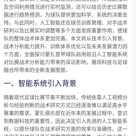
及空间利用情况进行实时监测，还可以结合历史比赛数
据进行趋势预测，为球队提供更加科学、系统的决策支
持。与此同时，人工智能还在球员训练管理、对手战术
研判以及比赛实时调整等多个方面发挥重要作用，使球
队的整体战术体系更加完善。本文将从技术引入背景、
战术分析能力提升、训练体系优化以及未来发展潜力四
个方面，全面探讨蒙扎意甲球队启用前沿人工智能系统
对比赛战术分析能力带来的深远影响，展现科技与足球
融合所带来的全新发展图景。
一、智能系统引入背景
随着现代足球比赛节奏不断加快，传统依靠人工视频分
析与经验判断的战术研究方式已经逐渐难以满足高水平
赛事的需求。蒙扎俱乐部在近年来的发展过程中，意识
到数据科技的重要性，因此决定引入先进的人工智能系
统，以提升球队在战术研究方面的效率与准确性。这一