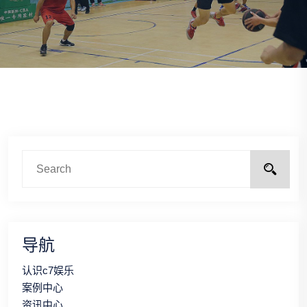
导航
认识c7娱乐
案例中心
资讯中心