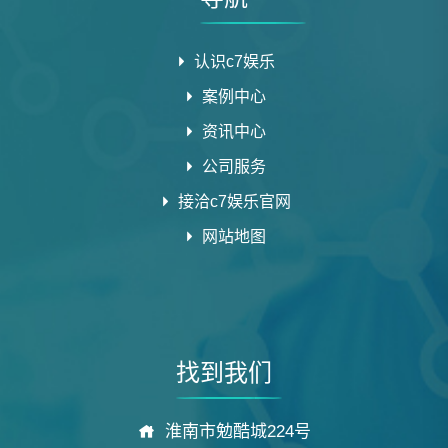
认识c7娱乐
案例中心
资讯中心
公司服务
接洽c7娱乐官网
网站地图
找到我们
淮南市勉酷城224号