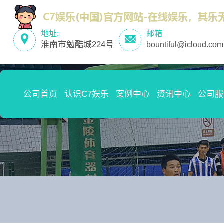
地址:
邮箱
淮南市勉酷城224号
bountiful@icloud.com
公司首页
认识C7娱乐
案例中心
资讯中心
公司服