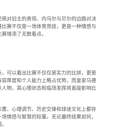
巴佩对旧主的表现、内马尔与贝尔的边路对决
得比赛不仅是一场体育竞技，更是一种情感与
比赛增添了无数看点。
析，可以看出比赛不仅仅是实力的比拼，更是
阵容厚度和个人能力上略占优势，而皇家马德
点人物，其心理状态和临场发挥将直接影响比
布置、心理调节、历史交锋和球迷文化上都存
一场情感与智慧的较量。无论最终结果如何，
题。