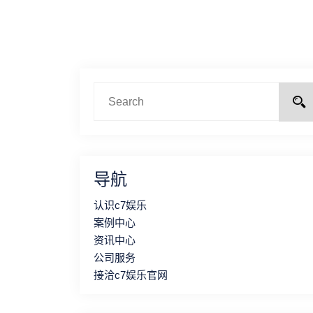
导航
认识c7娱乐
案例中心
资讯中心
公司服务
接洽c7娱乐官网