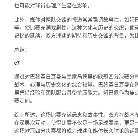
也可能对球员心理产生潜在影响。
此外，媒体对两队交锋的报道常常强调故事性，如姆
等，使比赛充满戏剧性。这种文化与历史的交织，使
记忆的延续。双方球迷的期待和历史交锋的背景，为
总结：
c7
通过对巴黎圣日耳曼与皇家马德里的欧冠四分决赛分
战术、心理与历史文化的综合较量。巴黎圣日耳曼在
里凭借经验和团队配合具备抗压能力。姆巴佩作为焦
赛走向。
综上所述，这场比赛充满悬念和故事性。双方在战术
在深层次互动，使得比赛不仅是一场足球赛事，更是
这场欧冠四分决赛都将成为球迷和媒体长久讨论的话