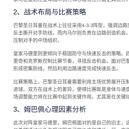
2、战术布局与比赛策略
巴黎圣日耳曼在战术上往往采用4-3-3阵型，强调边
反击撕开对手防线，而内马尔则负责在边路创造机会
压制对手的中场组织。
皇家马德里则更倾向于稳固防守与快速反击的策略。
里奇和克罗斯控制比赛节奏，寻找反击机会。面对巴
形成密集防线，然后利用边路速度完成快速反击。
比赛策略上，巴黎圣日耳曼需要利用主场优势展开压
进球。双方在战术上的差异，使得比赛既是身体与速
场调整能力将在比赛中起到关键作用，尤其是在关键
3、姆巴佩心理因素分析
此次对阵皇家马德里，姆巴佩面对的是自己的旧主，