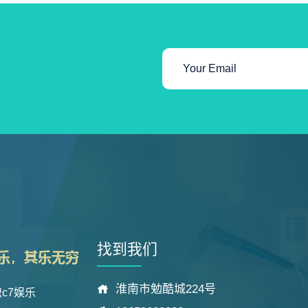
找到我们
淮南市勉酷城224号
c7娱乐