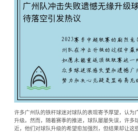
许多广州队的铁杆球迷对球队的表现寄予厚望，认为
升级。然而，随着赛季的推进，球队屡屡失误，许多
近，他们对球队升级的希望愈加强烈，但结果却让这