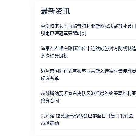
最新资讯
重伤归来女王再临普特利亚斯欧冠决赛替补破
锁定巴萨冠军荣耀时刻
道蒂在卢顿左路精准传中连续威胁对方防线制
多次得分良机
迈阿密国际正式宣布苏亚雷斯入选赛季最佳球
候选名单
赫苏斯纳瓦斯宣布离队风波后最终签署塞维利
终身合同
贡萨洛·拉莫斯高价转会巴黎圣日耳曼引发转会
市场震动