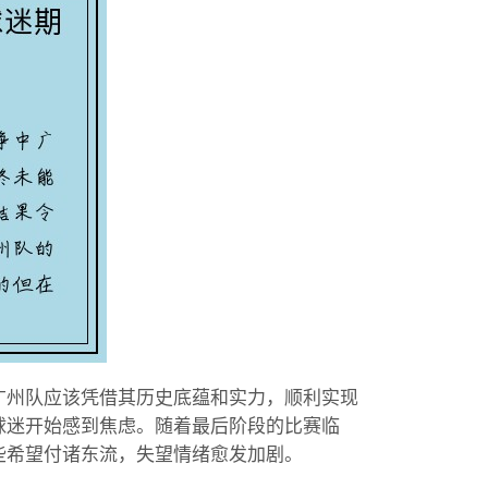
广州队应该凭借其历史底蕴和实力，顺利实现
球迷开始感到焦虑。随着最后阶段的比赛临
些希望付诸东流，失望情绪愈发加剧。