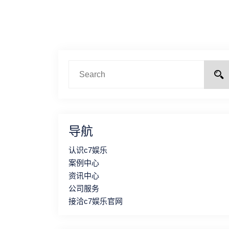
导航
认识c7娱乐
案例中心
资讯中心
公司服务
接洽c7娱乐官网