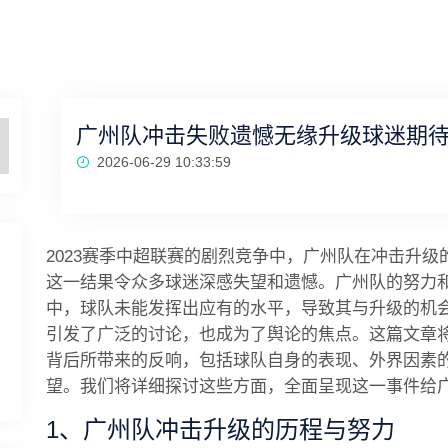
广州队冲击失败遗憾无缘升级球迷期
2026-06-29 10:33:59
2023赛季中超联赛的剧烈竞争中，广州队在冲击升
这一结果令众多球迷深感失望和遗憾。广州队的努力
中，球队未能发挥出应有的水平，导致其与升级的机
引发了广泛的讨论，也成为了舆论的焦点。这篇文章
背后所带来的反响，包括球队自身的表现、外界因素
望。我们将详细探讨这些方面，全面呈现这一事件给
1、广州队冲击升级的历程与努力