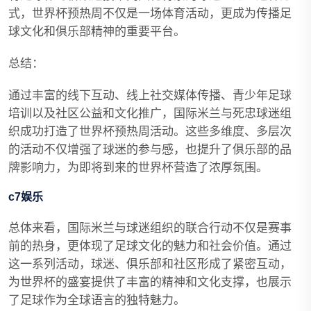
式，世界杯预热周不仅是一场体育活动，更成为传播足
球文化和俱乐部精神的重要平台。
总结：
通过丰富的线下互动、线上社交媒体传播、青少年足球
培训以及社区公益和文化推广，国际米兰与死忠球迷组
织成功打造了世界杯预热周活动。这些多维度、多层次
的活动不仅增强了球迷的参与感，也提升了俱乐部的品
牌影响力，为即将到来的世界杯营造了浓厚氛围。
c7娱乐
总体来看，国际米兰与球迷组织的联合行动不仅是赛事
前的热身，更体现了足球文化的魅力和社会价值。通过
这一系列活动，球迷、俱乐部和社区形成了紧密互动，
为世界杯的盛宴提供了丰富的精神和文化支撑，也展示
了足球作为全球语言的独特魅力。