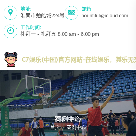
地址:
邮箱
淮南市勉酷城224号
bountiful@icloud.com
工作时间:
礼拜一 - 礼拜五 8.00 am - 6.00 pm
案例中心
首页
案例中心