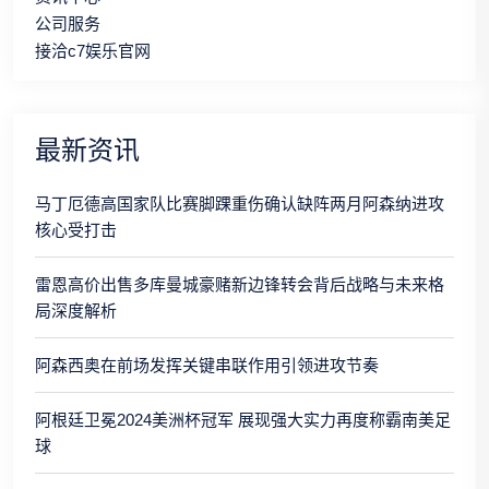
公司服务
接洽c7娱乐官网
最新资讯
马丁厄德高国家队比赛脚踝重伤确认缺阵两月阿森纳进攻
核心受打击
雷恩高价出售多库曼城豪赌新边锋转会背后战略与未来格
局深度解析
阿森西奥在前场发挥关键串联作用引领进攻节奏
阿根廷卫冕2024美洲杯冠军 展现强大实力再度称霸南美足
球