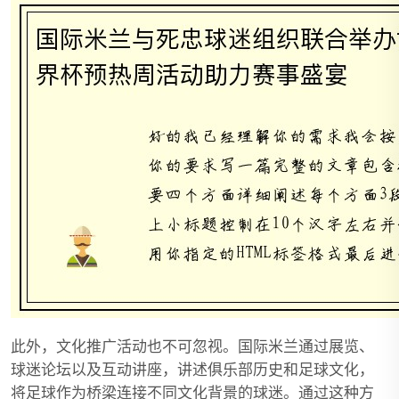
此外，文化推广活动也不可忽视。国际米兰通过展览、
球迷论坛以及互动讲座，讲述俱乐部历史和足球文化，
将足球作为桥梁连接不同文化背景的球迷。通过这种方