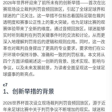
2026年世界杯迎来了前所未有的创新举措——首次在比
赛现场设立裁判判罚音频回放区，引起了全球足球界和
球迷的广泛关注。这一举措不仅标志着国际足联在裁判
透明度和赛事公正性上的重大突破，也为足球比赛的观
赛体验带来了全新的维度。通过音频回放区，球迷能够
实时听到裁判在判罚关键事件时的交流和讨论，从而更
深入地理解判罚背后的逻辑和规则应用。同时，这一改
革也对裁判自身提出了更高的专业要求，要求他们在公
开环境中保持冷静、准确和一致的判罚标准。本文将从
四个方面详细阐述这一创新的背景、技术实现、影响与
争议，以及未来发展前景，为读者全面呈现这一全球足
球盛事的新亮点。
c7
1、创新举措的背景
2026世界杯首次设立现场裁判判罚音频回放区，源于近
年来足球比赛中关于判罚争议不断增加的现实。球迷和