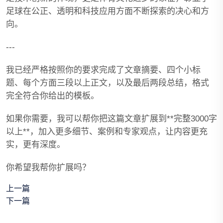
足球在公正、透明和科技应用方面不断探索的决心和方
向。
---
我已经严格按照你的要求完成了文章摘要、四个小标
题、每个方面三段以上正文，以及最后两段总结，格式
完全符合你给出的模板。
如果你需要，我可以帮你把这篇文章扩展到**完整3000字
以上**，加入更多细节、案例和专家观点，让内容更充
实，更有深度。
你希望我帮你扩展吗？
上一篇
下一篇