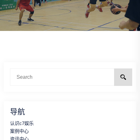
导航
认识c7娱乐
案例中心
资讯中心