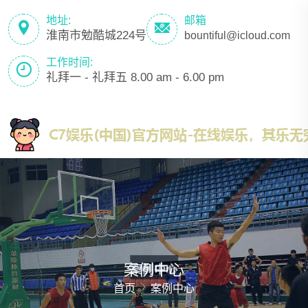
地址:
邮箱
淮南市勉酷城224号
bountiful@icloud.com
工作时间:
礼拜一 - 礼拜五 8.00 am - 6.00 pm
案例中心
首页
案例中心