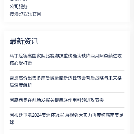
公司服务
接洽c7娱乐官网
最新资讯
马丁厄德高国家队比赛脚踝重伤确认缺阵两月阿森纳进攻
核心受打击
雷恩高价出售多库曼城豪赌新边锋转会背后战略与未来格
局深度解析
阿森西奥在前场发挥关键串联作用引领进攻节奏
阿根廷卫冕2024美洲杯冠军 展现强大实力再度称霸南美足
球