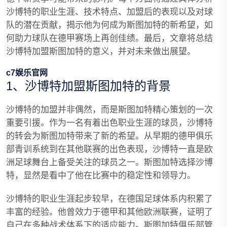
沙博特的职业生涯、技术特点、加盟后的表现以及对球
队的潜在贡献，揭示他为何成为斯图加特的新希望，如
何助力球队在德甲赛场上再创佳绩。最后，文章将总结
沙博特加盟斯图加特的意义，并对未来做出展望。
c7娱乐官网
1、沙博特加盟斯图加特的背景
沙博特的加盟并非偶然，而是斯图加特精心策划的一次
重要引援。作为一名有着出色职业生涯的球员，沙博特
的转会为斯图加特带来了新的希望。从早期的德甲俱乐
部青训系统到在其他联赛的出色表现，沙博特一直是欧
洲足球舞台上备受关注的球员之一。斯图加特选择沙博
特，显然是看中了他在比赛中的稳定性和领导力。
沙博特的职业生涯起步较早，在德国足球体系内积累了
丰富的经验。他曾效力于德甲和其他欧洲联赛，证明了
自己在多种战术体系下的适应能力。斯图加特俱乐部管