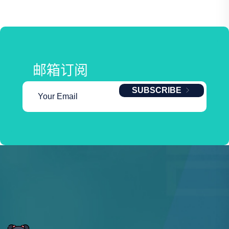
邮箱订阅
SUBSCRIBE