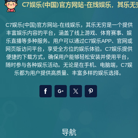
C7娱乐(中国)官方网站-在线娱乐，其乐无穷是一个提供
丰富娱乐内容的平台，涵盖了线上游戏、体育赛事、娱
乐直播等多种服务。用户可以通过C7娱乐APP、官网或
网页版访问平台，享受全方位的娱乐体验。C7娱乐提供
便捷的下载方式，确保用户能够轻松安装并使用平台，
随时参与各种娱乐活动。无论是在手机、电脑端，C7娱
乐都为用户提供高质量、丰富多样的娱乐选择。
导航