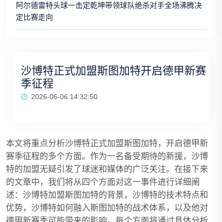
阿尔德雷特头球一击定乾坤带领球队绝杀对手全场沸腾决
定比赛走向
沙博特正式加盟斯图加特开启德甲新赛
季征程
2026-06-06 14:32:50
本文将重点分析沙博特正式加盟斯图加特，开启德甲新
赛季征程的多个方面。作为一名备受期待的新援，沙博
特的加盟无疑引发了球迷和媒体的广泛关注。在接下来
的文章中，我们将从四个方面对这一事件进行详细阐
述：沙博特加盟斯图加特的背景，沙博特的技术特点和
优势，沙博特如何融入斯图加特的战术体系，以及他对
德甲新赛季可能带来的影响。每个方面将通过具体分析