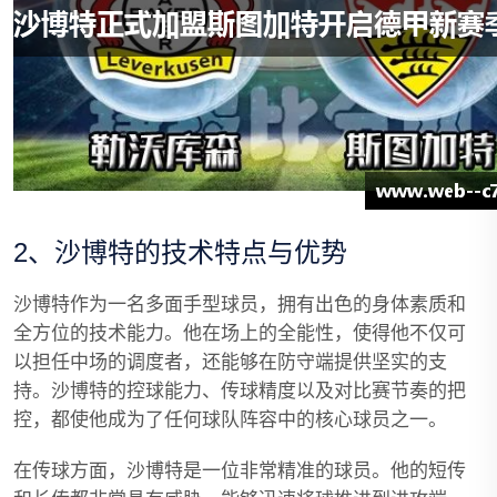
2、沙博特的技术特点与优势
沙博特作为一名多面手型球员，拥有出色的身体素质和
全方位的技术能力。他在场上的全能性，使得他不仅可
以担任中场的调度者，还能够在防守端提供坚实的支
持。沙博特的控球能力、传球精度以及对比赛节奏的把
控，都使他成为了任何球队阵容中的核心球员之一。
在传球方面，沙博特是一位非常精准的球员。他的短传