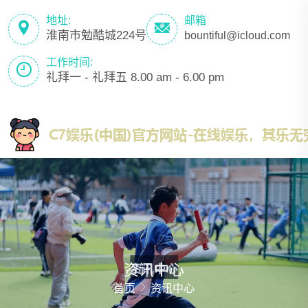
地址:
邮箱
淮南市勉酷城224号
bountiful@icloud.com
工作时间:
礼拜一 - 礼拜五 8.00 am - 6.00 pm
资讯中心
首页
资讯中心