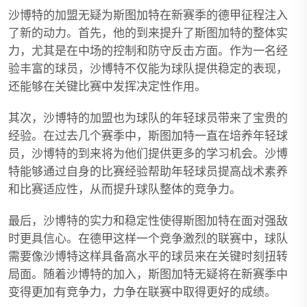
沙博特的加盟无疑为斯图加特在新赛季的德甲征程注入
了新的动力。首先，他的到来提升了斯图加特的整体实
力，尤其是在中场的控制和防守反击方面。作为一名经
验丰富的球员，沙博特不仅能为球队提供稳定的表现，
还能够在关键比赛中发挥决定性作用。
其次，沙博特的加盟也为球队的年轻球员带来了宝贵的
经验。在过去几个赛季中，斯图加特一直在培养年轻球
员，沙博特的到来将为他们提供更多的学习机会。沙博
特能够通过自身的比赛经验帮助年轻球员提高战术素养
和比赛适应性，从而提升球队整体的竞争力。
最后，沙博特的实力和稳定性使得斯图加特在面对强敌
时更具信心。在德甲这样一个竞争激烈的联赛中，球队
需要像沙博特这样具备高水平的球员来在关键时刻扭转
局面。随着沙博特的加入，斯图加特无疑将在新赛季中
变得更加有竞争力，力争在联赛中取得更好的成绩。