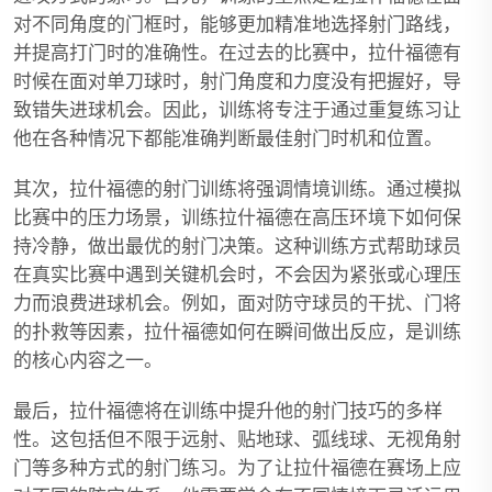
对不同角度的门框时，能够更加精准地选择射门路线，
并提高打门时的准确性。在过去的比赛中，拉什福德有
时候在面对单刀球时，射门角度和力度没有把握好，导
致错失进球机会。因此，训练将专注于通过重复练习让
他在各种情况下都能准确判断最佳射门时机和位置。
其次，拉什福德的射门训练将强调情境训练。通过模拟
比赛中的压力场景，训练拉什福德在高压环境下如何保
持冷静，做出最优的射门决策。这种训练方式帮助球员
在真实比赛中遇到关键机会时，不会因为紧张或心理压
力而浪费进球机会。例如，面对防守球员的干扰、门将
的扑救等因素，拉什福德如何在瞬间做出反应，是训练
的核心内容之一。
最后，拉什福德将在训练中提升他的射门技巧的多样
性。这包括但不限于远射、贴地球、弧线球、无视角射
门等多种方式的射门练习。为了让拉什福德在赛场上应