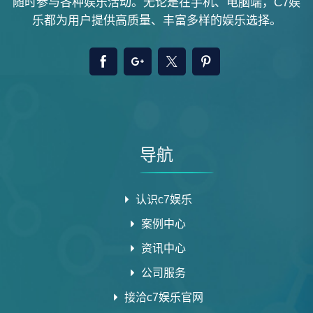
随时参与各种娱乐活动。无论是在手机、电脑端，C7娱
乐都为用户提供高质量、丰富多样的娱乐选择。
导航
认识c7娱乐
案例中心
资讯中心
公司服务
接洽c7娱乐官网