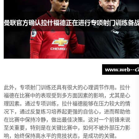
此外，专项射门训练还具有很大的心理调节作用。拉什
福德在比赛中的表现受到多方面因素的影响，尤其是心
理因素。通过专项训练，拉什福德能够在压力较大的情
况下，通过反复练习培养起更强的自信心，进而帮助他
在比赛中保持冷静，做出最佳决策。这对一个前锋来说
至关重要，特别是在关键比赛中，如何不被外部压力影
响，始终保持高水平的竞技状态，是成功的关键。