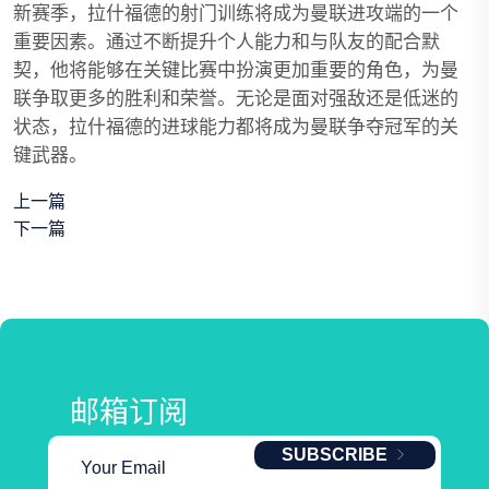
新赛季，拉什福德的射门训练将成为曼联进攻端的一个
重要因素。通过不断提升个人能力和与队友的配合默
契，他将能够在关键比赛中扮演更加重要的角色，为曼
联争取更多的胜利和荣誉。无论是面对强敌还是低迷的
状态，拉什福德的进球能力都将成为曼联争夺冠军的关
键武器。
上一篇
下一篇
邮箱订阅
SUBSCRIBE