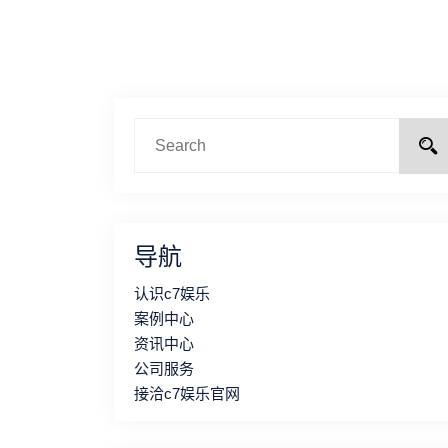
导航
认识c7娱乐
案例中心
资讯中心
公司服务
接洽c7娱乐官网