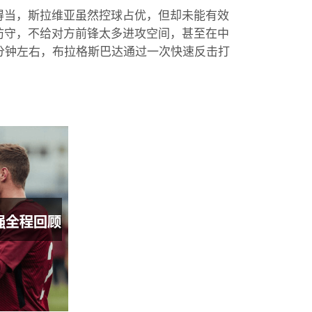
得当，斯拉维亚虽然控球占优，但却未能有效
防守，不给对方前锋太多进攻空间，甚至在中
分钟左右，布拉格斯巴达通过一次快速反击打