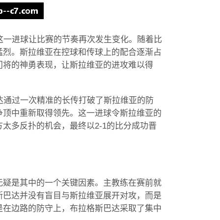
这一进球让比赛的节奏再次发生变化。随着比
猛烈。斯拉维亚在控球和传球上的配合逐渐占
门将的神勇表现，让斯拉维亚的进攻难以得
达通过一次精准的长传打破了斯拉维亚的防
争顶中重新取得领先。这一进球令斯拉维亚的
太多反扑的机会，最终以2-1的比分成功晋
无疑是其中的一个关键因素。主教练在赛前就
斯巴达并没有盲目与斯拉维亚展开对攻，而是
是在边路的防守上，布拉格斯巴达采取了集中