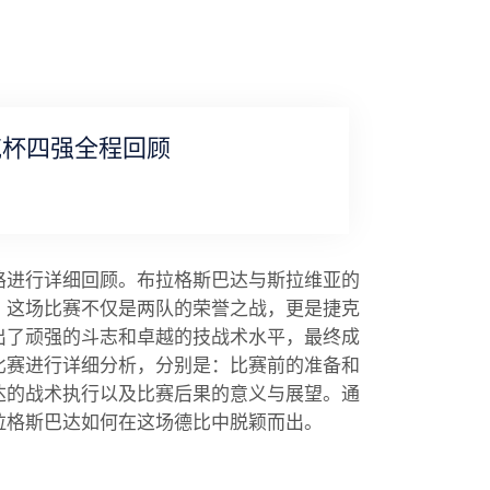
克杯四强全程回顾
路进行详细回顾。布拉格斯巴达与斯拉维亚的
，这场比赛不仅是两队的荣誉之战，更是捷克
出了顽强的斗志和卓越的技战术水平，最终成
比赛进行详细分析，分别是：比赛前的准备和
达的战术执行以及比赛后果的意义与展望。通
拉格斯巴达如何在这场德比中脱颖而出。