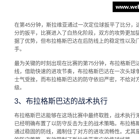
在第45分钟，斯拉维亚通过一次定位球扳平了比分，
分的扳平，比赛进入了白热化阶段，双方的攻势更加
据了优势，但布拉格斯巴达在后防线上的稳定性以及
手。
最为关键的时刻出现在比赛的第75分钟，布拉格斯巴
线，借助快速的进攻节奏，布拉格斯巴达在一次头球
士气受挫，而布拉格斯巴达的防守依旧严密，不给对方
级。
3、布拉格斯巴达的战术执行
布拉格斯巴达能够在这场比赛中最终取胜，战术执行
已经明确布置了以防守反击为主的战术策略。布拉格
通过稳固的防线，遏制住了对方的进攻流畅性。尤其