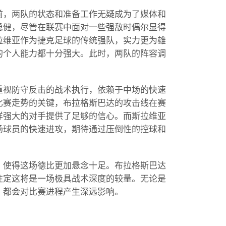
前，两队的状态和准备工作无疑成为了媒体和
稳健，尽管在联赛中面对一些强敌时偶尔显得
拉维亚作为捷克足球的传统强队，实力更为雄
的个人能力都十分强大。此时，两队的阵容调
重视防守反击的战术执行，依赖于中场的快速
比赛走势的关键，布拉格斯巴达的攻击线在赛
样强大的对手提供了足够的信心。而斯拉维亚
场球员的快速进攻，期待通过压倒性的控球和
，使得这场德比更加悬念十足。布拉格斯巴达
注定这将是一场极具战术深度的较量。无论是
，都会对比赛进程产生深远影响。