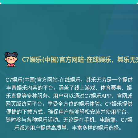
C7娱乐(中国)官方网站-在线娱乐，其乐无穷是一个提供
丰富娱乐内容的平台，涵盖了线上游戏、体育赛事、娱
乐直播等多种服务。用户可以通过C7娱乐APP、官网或
网页版访问平台，享受全方位的娱乐体验。C7娱乐提供
便捷的下载方式，确保用户能够轻松安装并使用平台，
随时参与各种娱乐活动。无论是在手机、电脑端，C7娱
乐都为用户提供高质量、丰富多样的娱乐选择。