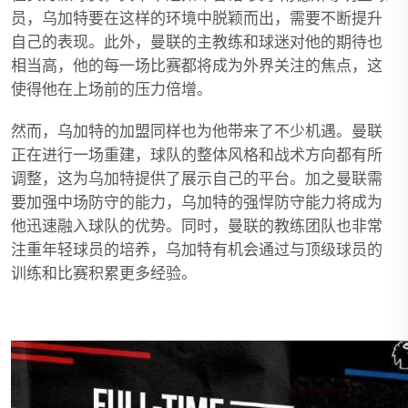
员，乌加特要在这样的环境中脱颖而出，需要不断提升
自己的表现。此外，曼联的主教练和球迷对他的期待也
相当高，他的每一场比赛都将成为外界关注的焦点，这
使得他在上场前的压力倍增。
然而，乌加特的加盟同样也为他带来了不少机遇。曼联
正在进行一场重建，球队的整体风格和战术方向都有所
调整，这为乌加特提供了展示自己的平台。加之曼联需
要加强中场防守的能力，乌加特的强悍防守能力将成为
他迅速融入球队的优势。同时，曼联的教练团队也非常
注重年轻球员的培养，乌加特有机会通过与顶级球员的
训练和比赛积累更多经验。