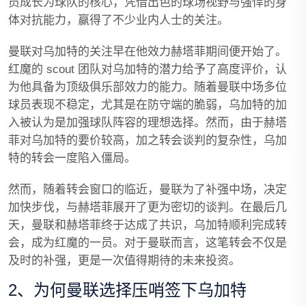
员成长为球队的核心，凭借出色的球场视野与强悍的身
体对抗能力，赢得了不少业内人士的关注。
曼联对乌加特的关注早在他效力赫塔菲期间便开始了。
红魔的 scout 团队对乌加特的潜力给予了高度评价，认
为他具备为顶级俱乐部效力的能力。随着曼联中场多位
球员表现不稳定，尤其是在防守端的脆弱，乌加特的加
入被认为是加强球队阵容的理想选择。然而，由于赫塔
菲对乌加特的要价较高，加之转会谈判的复杂性，乌加
特的转会一度陷入僵局。
然而，随着转会窗口的临近，曼联为了补强中场，决定
加快步伐，与赫塔菲展开了更为密切的谈判。在最后几
天，曼联和赫塔菲终于达成了共识，乌加特顺利完成转
会，成为红魔的一员。对于曼联而言，这笔转会不仅是
及时的补强，更是一次值得期待的未来投资。
2、为何曼联选择压哨签下乌加特