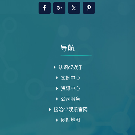
导航
认识c7娱乐
案例中心
资讯中心
公司服务
接洽c7娱乐官网
网站地图