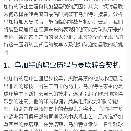
加特的职业生涯和其加盟曼联的原因；其次，探讨曼联
为何选择在转会窗口最后时刻签下乌加特；接着，分析
乌加特加入曼联后可能面临的挑战与机遇；最后，我们
将展望乌加特在红魔未来的表现和他可能为球队带来的
变化。通过这些方面的深入分析，本文将全面呈现乌加
特这一压哨转会背后的故事以及他如何迎接曼联的新挑
战。
1、乌加特的职业历程与曼联转会契机
乌加特的足球生涯起步较早，天赋异禀的他从小便展现
出非凡的球技。出生于西非的马里，乌加特在家乡的足
球环境中不断打磨自己的技术，逐渐引起了欧洲顶级俱
乐部的注意。他的球风稳健，兼具组织能力和防守硬
度，特别是在中场位置上的表现尤为突出。乌加特在多
家欧洲豪门俱乐部的青训系统中表现出色，最终选择加
盟西甲的赫塔菲。在赫塔菲，乌加特逐渐从一名年轻球