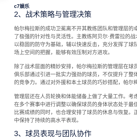
c7娱乐
2、战术策略与管理决策
帕尔梅拉斯的成功卫冕离不开其教练团队和管理层的卓
了极强的针对性与灵活性。主教练阿贝尔·费雷拉的战
以稳固的防守为基础，辅以快速反击，充分发挥了球
场上空间的把握，能够有效压制对方进攻。
除了战术层面的精妙安排，帕尔梅拉斯的管理层在球
俱乐部通过引进一批实力强劲的球员，不仅提升了整
的竞争力。通过对外援和本土球员的巧妙搭配，帕尔
管理层还在人员轮换和体能储备上做了大量工作。考
在多个赛事中进行调整以确保球员的身体状态处于最
比赛成绩的同时，也合理安排了球员的休息与恢复。
中保持了持续的高水平表现。
3、球员表现与团队协作