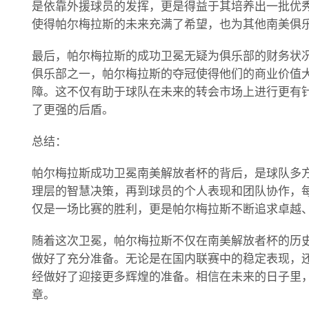
是依靠外援球员的发挥，更是得益于其培养出一批优
使得帕尔梅拉斯的未来充满了希望，也为其他南美俱
最后，帕尔梅拉斯的成功卫冕无疑为俱乐部的财务状
俱乐部之一，帕尔梅拉斯的夺冠使得他们的商业价值
障。这不仅有助于球队在未来的转会市场上进行更有
了更强的后盾。
总结：
帕尔梅拉斯成功卫冕南美解放者杯的背后，是球队多
理层的智慧决策，再到球员的个人表现和团队协作，
仅是一场比赛的胜利，更是帕尔梅拉斯不断追求卓越
随着这次卫冕，帕尔梅拉斯不仅在南美解放者杯的历
做好了充分准备。无论是在国内联赛中的稳定表现，
经做好了迎接更多辉煌的准备。相信在未来的日子里
章。