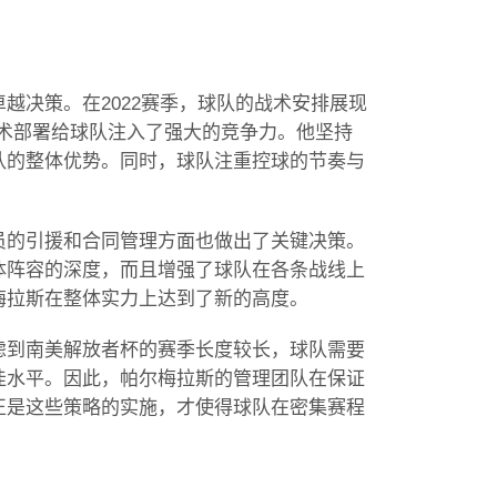
越决策。在2022赛季，球队的战术安排展现
术部署给球队注入了强大的竞争力。他坚持
队的整体优势。同时，球队注重控球的节奏与
员的引援和合同管理方面也做出了关键决策。
体阵容的深度，而且增强了球队在各条战线上
梅拉斯在整体实力上达到了新的高度。
虑到南美解放者杯的赛季长度较长，球队需要
佳水平。因此，帕尔梅拉斯的管理团队在保证
正是这些策略的实施，才使得球队在密集赛程