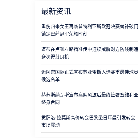
最新资讯
重伤归来女王再临普特利亚斯欧冠决赛替补破
锁定巴萨冠军荣耀时刻
道蒂在卢顿左路精准传中连续威胁对方防线制
多次得分良机
迈阿密国际正式宣布苏亚雷斯入选赛季最佳球
候选名单
赫苏斯纳瓦斯宣布离队风波后最终签署塞维利
终身合同
贡萨洛·拉莫斯高价转会巴黎圣日耳曼引发转会
市场震动