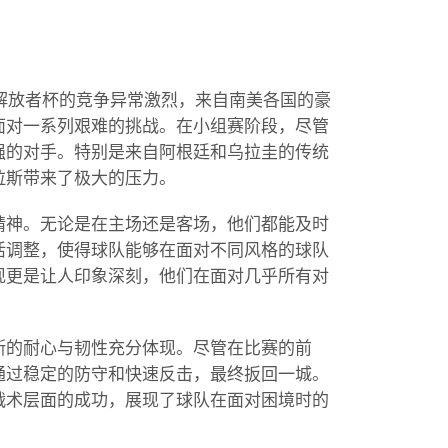
美解放者杯的竞争异常激烈，来自南美各国的豪
面对一系列艰难的挑战。在小组赛阶段，尽管
强的对手。特别是来自阿根廷和乌拉圭的传统
拉斯带来了极大的压力。
精神。无论是在主场还是客场，他们都能及时
活调整，使得球队能够在面对不同风格的球队
现更是让人印象深刻，他们在面对几乎所有对
斯的耐心与韧性充分体现。尽管在比赛的前
通过稳定的防守和快速反击，最终扳回一城。
战术层面的成功，展现了球队在面对困境时的