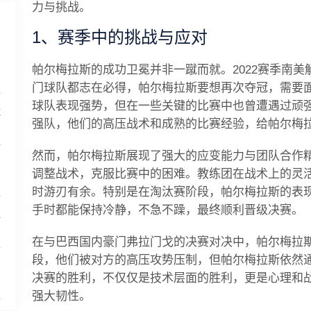
力与挑战。
1、赛季中的挑战与应对
门
帕尔梅拉斯的成功卫冕并非一蹴而就。2022赛季南
门球队都志在必得，帕尔梅拉斯要想再次夺冠，需要
球队表现强势，但在一些关键的比赛中也曾遭遇过顽
造
强队，他们的高压战术和成熟的比赛经验，给帕尔梅
然而，帕尔梅拉斯展现了强大的应变能力与团队合作
员
调整战术，克服比赛中的困难。教练团在战术上的灵
时游刃有余。特别是在淘汰赛阶段，帕尔梅拉斯的表
手时都能保持冷静，不急不躁，最终顺利晋级决赛。
亚
在与巴西国内豪门弗拉门戈的决赛对决中，帕尔梅拉
段，他们被对方的高压攻势压制，但帕尔梅拉斯依然
决赛的胜利，不仅仅是技术层面的胜利，更是心理和
强大韧性。