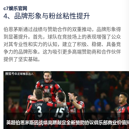
c7娱乐官网
4、品牌形象与粉丝粘性提升
伯恩茅斯通过战绩与赞助合作的双重推动，品牌形象得
到显著提升。首先，球队在竞技场上的表现增强了公众
对其专业性和实力的认知，建立了积极、稳健、具备竞
争力的品牌形象。这为吸引更多高端赞助商和合作伙伴
提供了坚实基础。