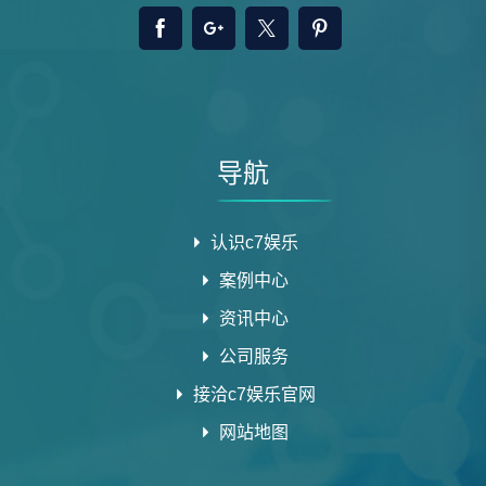
导航
认识c7娱乐
案例中心
资讯中心
公司服务
接洽c7娱乐官网
网站地图