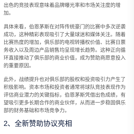
出色的竞技表现意味着品牌曝光率和市场关注度的增
加。
具体来看，伯恩茅斯在对阵传统豪门的比赛中多次逆袭
成功，这种精彩表现吸引了大量球迷和媒体关注。随着
比赛热度的增加，俱乐部的电视转播权价值、比赛日票
务收入以及周边产品销售均呈现增长趋势。这种正向循
环直接推动了俱乐部的商业价值，成为赞助商愿意投入
的重要原因。
此外，战绩提升也对俱乐部的股权和投资吸引力产生了
积极影响。资本市场和投资者通常将球队竞技表现作为
评估商业潜力的关键指标，伯恩茅斯凭借出色成绩，有
望吸引更多长期合作的商业伙伴，从而进一步稳固俱乐
部的财务基础和市场竞争力。
2、全新赞助协议亮相