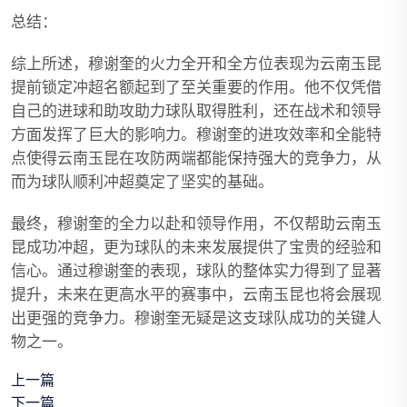
总结：
综上所述，穆谢奎的火力全开和全方位表现为云南玉昆
提前锁定冲超名额起到了至关重要的作用。他不仅凭借
自己的进球和助攻助力球队取得胜利，还在战术和领导
方面发挥了巨大的影响力。穆谢奎的进攻效率和全能特
点使得云南玉昆在攻防两端都能保持强大的竞争力，从
而为球队顺利冲超奠定了坚实的基础。
最终，穆谢奎的全力以赴和领导作用，不仅帮助云南玉
昆成功冲超，更为球队的未来发展提供了宝贵的经验和
信心。通过穆谢奎的表现，球队的整体实力得到了显著
提升，未来在更高水平的赛事中，云南玉昆也将会展现
出更强的竞争力。穆谢奎无疑是这支球队成功的关键人
物之一。
上一篇
下一篇