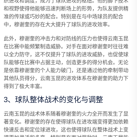
织进攻和调度，成为了球队进攻的枢纽。他的脚下技术
和视野使得他能够迅速判断场上的形势，为队友提供精
准的传球或巧妙的配合。特别是在与中场球员的配合
中，穆谢奎的存在大大提升了球队的进攻效率。
此外，穆谢奎的冲击力和对防线的压力也使得云南玉昆
在比赛中能频繁制造威胁。对手在面对穆谢奎时往往难
以全力防守，这不仅提升了球队的进攻威胁，也促使球
队能够在比赛中占据主动，创造更多的得分机会。无论
是依靠穆谢奎的个人能力破门，还是通过他的牵制带动
其他队员得分，云南玉昆的进攻体系在穆谢奎的助力下
得到了极大丰富。
3、球队整体战术的变化与调整
云南玉昆的战术体系随着穆谢奎的火力全开而发生了显
著变化。穆谢奎的存在使得球队在进攻端变得更加依赖
快速反击和定位球进攻，这也使得球队在整体战术上变