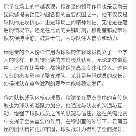
除了在场上的卓越表现，穆谢奎的领导作用也是云南玉
昆能够提前锁定冲超名额的重要原因之一。他不仅仅是
球队的进攻核心，更是球场上的精神领袖。无论是在落
后的情况下，还是在比赛的关键时刻，穆谢奎都能带领
队友保持冷静，鼓舞士气，为球队注入信心和动力。
穆谢奎的个人榜样作用为球队的年轻球员树立了一个学
习的榜样。他对待比赛的态度极其认真，无论是在训练
中，还是在比赛中，都始终保持高度专注和投入。这种
专业的态度影响了整支球队，尤其是年轻球员的成长，
使得球队在竞争激烈的赛季中能够稳定发挥。
作为队长或队内核心球员，穆谢奎在更衣室中的言传身
教也为球队的凝聚力加分。他通过与队友的沟通与互
动，增强了球队成员之间的默契与信任，这在关键比赛
中发挥了至关重要的作用。在穆谢奎的领导下，云南玉
昆的团队精神更加牢固，球队战斗力得到了全面提升。