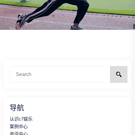
导航
认识c7娱乐
案例中心
资讯中心