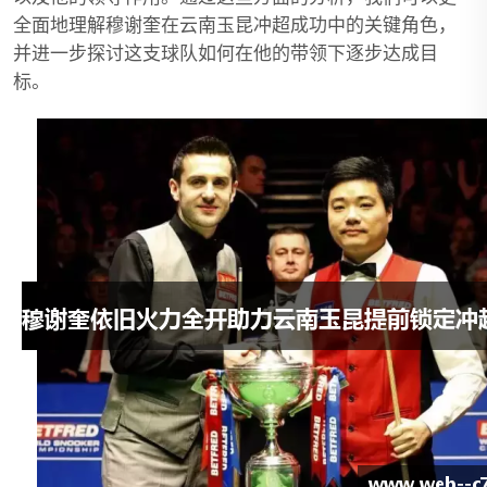
全面地理解穆谢奎在云南玉昆冲超成功中的关键角色，
并进一步探讨这支球队如何在他的带领下逐步达成目
标。