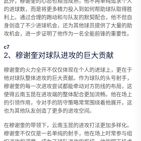
此外，穆谢奎的心态也相当成熟，他不再单纯追求个人
的进球数，而是将更多精力投入到如何帮助球队取得胜
利上。通过合理的跑动和与队友的默契配合，他不但自
身创造了不少进球机会，还为其他球员提供了大量的助
攻机会，进一步证明了他作为一名全能前锋的重要性。
c7
2、穆谢奎对球队进攻的巨大贡献
穆谢奎的火力全开不仅仅体现在个人的进球上，更在于
他对球队整体进攻的巨大贡献。作为球队的头号射手，
穆谢奎的每一次进攻尝试都能牵动对方防线的布局，这
使得云南玉昆在进攻端的整体配合更加流畅。他在场上
的引领作用，令对手的防守策略常常围绕着他展开，这
也为其他队友创造了更多的进攻空间。
在穆谢奎的带领下，云南玉昆的进攻打法更加多样化。
穆谢奎不仅仅是一名单纯的射手，他在场上时常参与组