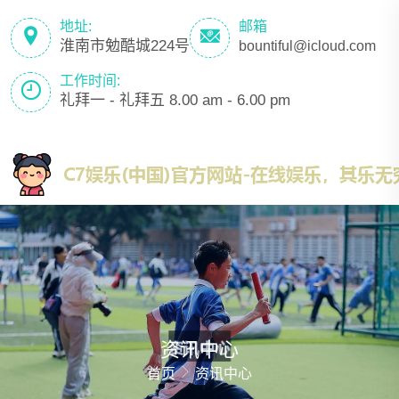
地址:
邮箱
淮南市勉酷城224号
bountiful@icloud.com
工作时间:
礼拜一 - 礼拜五 8.00 am - 6.00 pm
资讯中心
首页
资讯中心