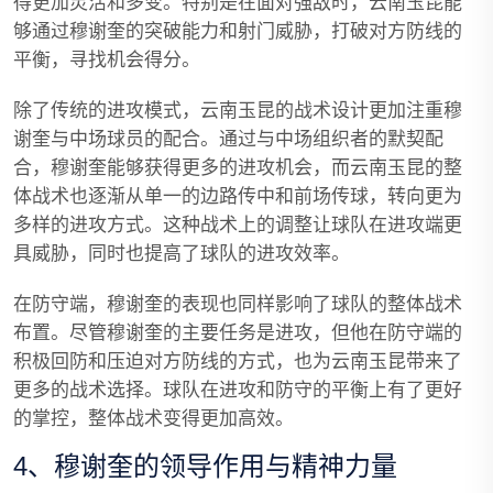
得更加灵活和多变。特别是在面对强敌时，云南玉昆能
够通过穆谢奎的突破能力和射门威胁，打破对方防线的
平衡，寻找机会得分。
除了传统的进攻模式，云南玉昆的战术设计更加注重穆
谢奎与中场球员的配合。通过与中场组织者的默契配
合，穆谢奎能够获得更多的进攻机会，而云南玉昆的整
体战术也逐渐从单一的边路传中和前场传球，转向更为
多样的进攻方式。这种战术上的调整让球队在进攻端更
具威胁，同时也提高了球队的进攻效率。
在防守端，穆谢奎的表现也同样影响了球队的整体战术
布置。尽管穆谢奎的主要任务是进攻，但他在防守端的
积极回防和压迫对方防线的方式，也为云南玉昆带来了
更多的战术选择。球队在进攻和防守的平衡上有了更好
的掌控，整体战术变得更加高效。
4、穆谢奎的领导作用与精神力量