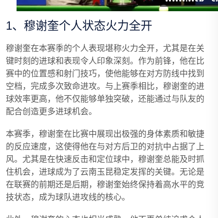
1、穆谢奎个人状态火力全开
穆谢奎在本赛季的个人表现堪称火力全开，尤其是在关
键时刻的进球和表现令人印象深刻。作为前锋，他在比
赛中的位置感和射门技巧，使他能够在对方防线中找到
空档，完成多次致命进攻。与上赛季相比，穆谢奎的进
球效率更高，他不仅能够单独突破，还能通过与队友的
配合创造更多进球机会。
本赛季，穆谢奎在比赛中展现出极强的身体素质和敏捷
的反应速度，这使得他在与对方后卫的对抗中占据了上
风。尤其是在快速反击和定位球中，穆谢奎总能及时抓
住机会，进球成为了云南玉昆稳定发挥的关键。无论是
在联赛的前期还是后期，穆谢奎始终保持着高水平的竞
技状态，成为球队进攻线的核心。