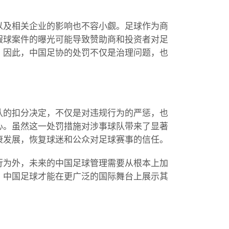
以及相关企业的影响也不容小觑。足球作为商
假球案件的曝光可能导致赞助商和投资者对足
。因此，中国足协的处罚不仅是治理问题，也
队的扣分决定，不仅是对违规行为的严惩，也
心。虽然这一处罚措施对涉事球队带来了显著
康发展，恢复球迷和公众对足球赛事的信任。
行为外，未来的中国足球管理需要从根本上加
，中国足球才能在更广泛的国际舞台上展示其