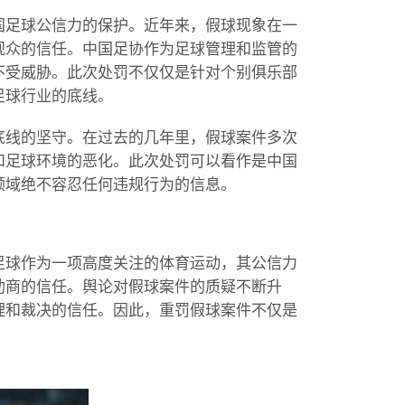
国足球公信力的保护。近年来，假球现象在一
观众的信任。中国足协作为足球管理和监管的
不受威胁。此次处罚不仅仅是针对个别俱乐部
足球行业的底线。
底线的坚守。在过去的几年里，假球案件多次
和足球环境的恶化。此次处罚可以看作是中国
领域绝不容忍任何违规行为的信息。
足球作为一项高度关注的体育运动，其公信力
助商的信任。舆论对假球案件的质疑不断升
理和裁决的信任。因此，重罚假球案件不仅是