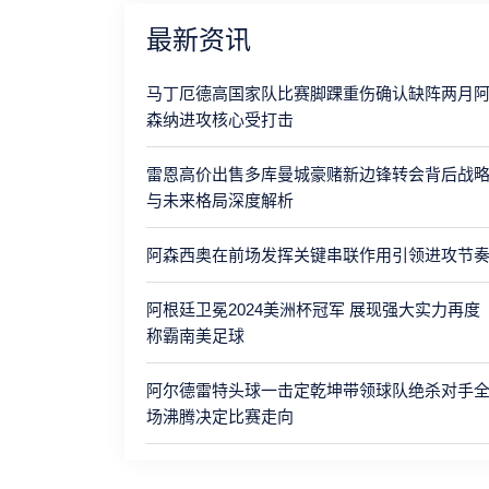
最新资讯
马丁厄德高国家队比赛脚踝重伤确认缺阵两月
森纳进攻核心受打击
雷恩高价出售多库曼城豪赌新边锋转会背后战
与未来格局深度解析
阿森西奥在前场发挥关键串联作用引领进攻节
阿根廷卫冕2024美洲杯冠军 展现强大实力再度
称霸南美足球
阿尔德雷特头球一击定乾坤带领球队绝杀对手
场沸腾决定比赛走向