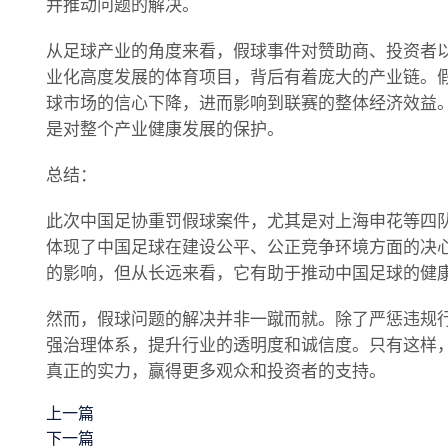
并推动问题的解决。
从足球产业的角度来看，假球事件对赞助商、投资者
业化高度发展的体育项目，背后有着庞大的产业链。
球市场的信心下降，进而影响到联赛的整体经济效益
是对整个产业健康发展的保护。
总结：
此次中国足协重罚假球案件，尤其是对上海申花等四
体现了中国足球在建设公平、公正竞争环境方面的决
的影响，但从长远来看，它有助于推动中国足球的健
然而，假球问题的解决并非一蹴而就。除了严惩违规
强治理体系，提升行业的透明度和诚信度。只有这样
真正的实力，赢得更多观众和投资者的支持。
上一篇
下一篇