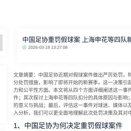
中国足协重罚假球案 上海申花等四队
2026-03-19 13:27:08
文章摘要：中国足协近期对假球案件做出严厉处罚，
分处罚措施，影响了即将开始的新赛季。这一决策引
力和公平性方面。本文将从四个方面详细阐述这一事
件；其次探讨上海申花等四队扣分的具体原因与影响
的意义与挑战；最后，评估这一事件对球迷、媒体以
入分析，我们可以更全面地理解此次处罚决策及其对
1、中国足协为何决定重罚假球案件