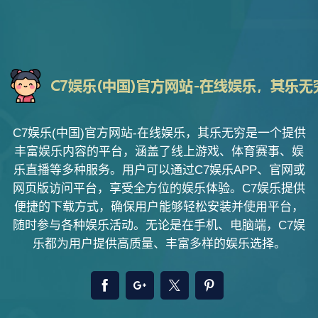
C7娱乐(中国)官方网站-在线娱乐，其乐无穷是一个提供
丰富娱乐内容的平台，涵盖了线上游戏、体育赛事、娱
乐直播等多种服务。用户可以通过C7娱乐APP、官网或
网页版访问平台，享受全方位的娱乐体验。C7娱乐提供
便捷的下载方式，确保用户能够轻松安装并使用平台，
随时参与各种娱乐活动。无论是在手机、电脑端，C7娱
乐都为用户提供高质量、丰富多样的娱乐选择。