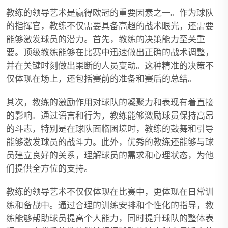
教练的领导艺术是赢得欧冠的重要因素之一。作为球队
的指挥官，教练不仅需要具备高超的战术眼光，还需要
能够激发球员的潜力。首先，教练的决策能力至关重
要。顶级教练能够在比赛中迅速做出正确的战术调整，
并在关键时刻做出果断的人员变动。这种精准的决策不
仅体现在场上，还包括赛前的准备和赛后的总结。
其次，教练的激励作用对球队的凝聚力和表现有着直接
的影响。通过语言和行为，教练能够激励球员保持高昂
的斗志，特别是在球队面临困境时，教练的鼓舞和引导
能够激发球员的战斗力。此外，优秀的教练还能够与球
员建立良好的关系，理解球员的需求和心理状态，为他
们提供全方位的支持。
教练的领导艺术不仅仅体现在比赛中，更体现在日常训
练和备战中。通过合理的训练安排和个性化的指导，教
练能够帮助球员提高个人能力，同时提升球队的整体表