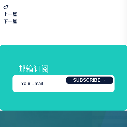
c7
上一篇
下一篇
邮箱订阅
SUBSCRIBE