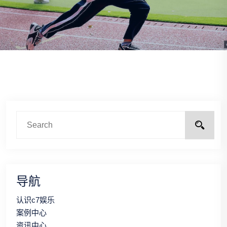
导航
认识c7娱乐
案例中心
资讯中心