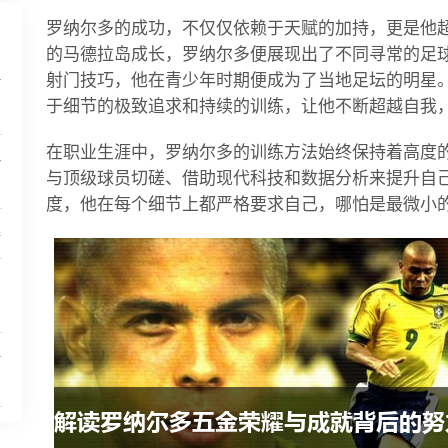
罗纳尔多的成功，不仅仅依赖于天赋的加持，更是他
的马德拉岛成长，罗纳尔多便展现出了不同寻常的足
射门技巧，他在青少年时期便成为了当地足坛的明星
阿
于细节的极致追求和持续的训练，让他不断超越自我
在职业生涯中，罗纳尔多的训练方法始终保持着高度
略
与顶级球员切磋、借助现代科技和数据分析来提升自
度，他在每个细节上都严格要求自己，哪怕是最微小
奏
全