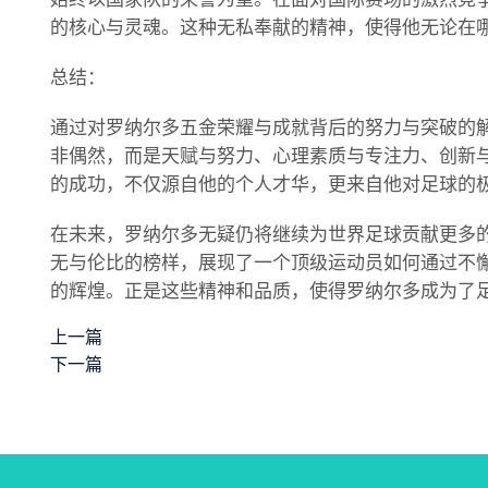
的核心与灵魂。这种无私奉献的精神，使得他无论在
总结：
通过对罗纳尔多五金荣耀与成就背后的努力与突破的
非偶然，而是天赋与努力、心理素质与专注力、创新
的成功，不仅源自他的个人才华，更来自他对足球的
在未来，罗纳尔多无疑仍将继续为世界足球贡献更多
无与伦比的榜样，展现了一个顶级运动员如何通过不
的辉煌。正是这些精神和品质，使得罗纳尔多成为了
上一篇
下一篇