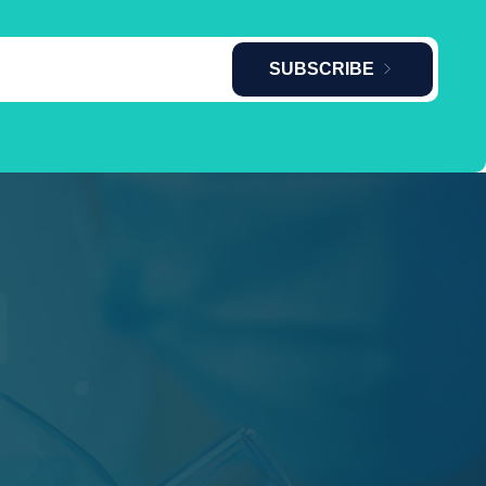
SUBSCRIBE