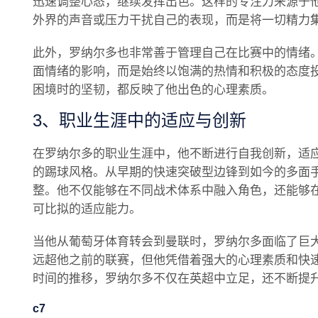
迅速调整心态，继续发挥出色。这样的专注力来源于
外界的声音或压力干扰自己的表现，而是将一切精力
此外，罗纳尔多也非常善于管理自己在比赛中的情绪
面情绪的影响，而是始终以饱满的热情和积极的态度
困境时的坚韧，都反映了他出色的心理素质。
3、职业生涯中的适应与创新
在罗纳尔多的职业生涯中，他不断进行自我创新，适
的踢球风格。从早期的快速突破型边锋到如今的多面
整。他不仅能够在不同战术体系中融入角色，还能够
可比拟的适应能力。
当他从葡萄牙体育转会到曼联时，罗纳尔多面临了巨
远超他之前的联赛，但他凭借着强大的心理素质和快
时间的推移，罗纳尔多不仅在英超中立足，还不断提
c7