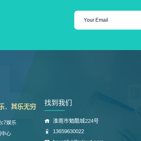
找到我们
淮南市勉酷城224号
c7娱乐
13659630022
例中心