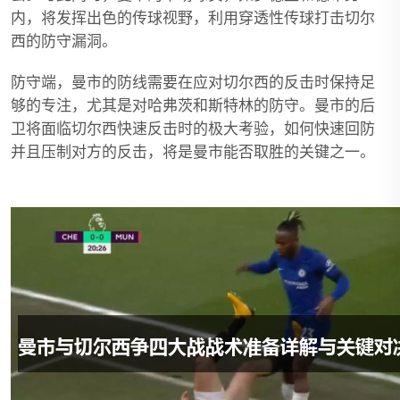
内，将发挥出色的传球视野，利用穿透性传球打击切尔
西的防守漏洞。
防守端，曼市的防线需要在应对切尔西的反击时保持足
够的专注，尤其是对哈弗茨和斯特林的防守。曼市的后
卫将面临切尔西快速反击时的极大考验，如何快速回防
并且压制对方的反击，将是曼市能否取胜的关键之一。