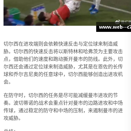
切尔西在进攻端则会依赖快速反击与定位球来制造威
胁。切尔西的快速反击将以斯特林和哈弗茨为主要攻击
点，借助他们的速度和跑动撕开曼市的防线。此外，切
尔西还会通过定位球来制造威胁，尤其是在恩佐的长传
球和乔尔吉尼奥的任意球中，切尔西能够创造出进攻机
会。
在防守时，切尔西的任务是尽可能减缓曼市进攻的节
奏。波切蒂诺的战术会重点针对曼市的边路进攻和中场
传球，通过稳定的防守和中场的压制，来遏制曼市的进
攻威胁。