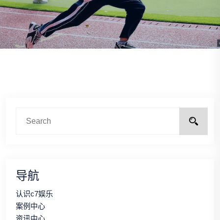
导航
认识c7娱乐
案例中心
资讯中心