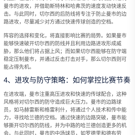
曼市的进攻，并借助斯特林和哈弗茨的速度发动快速反
击。与此同时，切尔西的后防线将专注于防止曼市的边
路进攻，尽量减少对方通过快速传球创造的空档。
阵容的选择和变化，将直接影响比赛的局势。如果曼市
能够快速破开切尔西的防线并且利用边路进攻形成威
胁，那么他们将占据上风；而如果切尔西能够在防守端
稳定压制曼市，并通过反击打击对手，那么切尔西则可
能占得先机。
4、进攻与防守策略：如何掌控比赛节奏
在进攻端，曼市注重高压进攻和快速的传球配合，这种
风格将对切尔西的防守造成巨大压力。曼市的边路球
员，如马赫雷斯和格雷利什，将通过个人技术和传中能
力，寻找哈兰德的空档。通过快速的边路突破，曼市能
够撕开切尔西的防线，并为中路的哈兰德创造更多的机
会。与此同时，曼市的中场球员，如罗德里和德布劳