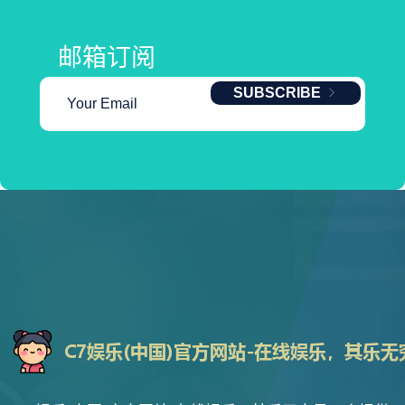
邮箱订阅
SUBSCRIBE