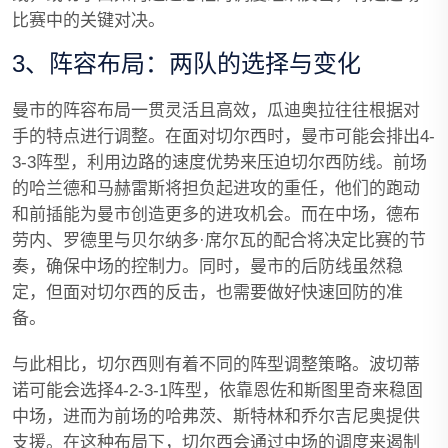
比赛中的关键对决。
3、阵容布局：两队的选择与变化
曼市的阵容布局一贯灵活且高效，瓜迪奥拉往往根据对
手的特点进行调整。在面对切尔西时，曼市可能会排出4-
3-3阵型，利用边路的速度优势来压迫切尔西防线。前场
的哈兰德和马赫雷斯将担负起进攻的重任，他们的跑动
和前插能为曼市创造更多的进攻机会。而在中场，德布
劳内、罗德里与贝尔纳多·席尔瓦的配合将决定比赛的节
奏，确保中场的控制力。同时，曼市的后防线虽然稳
定，但面对切尔西的反击，也需要做好快速回防的准
备。
与此相比，切尔西则有着不同的阵型调整策略。波切蒂
诺可能会选择4-2-3-1阵型，依靠恩佐和斯图里奇来稳固
中场，进而为前场的哈弗茨、斯特林和乔尔吉尼奥提供
支援。在这种布局下，切尔西会通过中场的调度来遏制