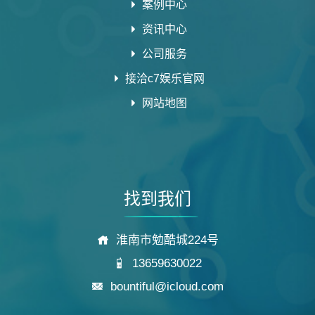
案例中心
资讯中心
公司服务
接洽c7娱乐官网
网站地图
找到我们
淮南市勉酷城224号
13659630022
bountiful@icloud.com