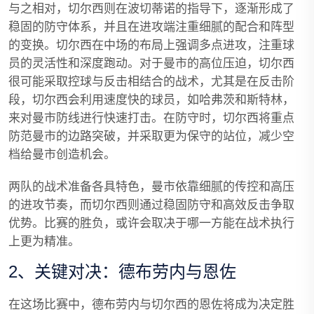
与之相对，切尔西则在波切蒂诺的指导下，逐渐形成了
稳固的防守体系，并且在进攻端注重细腻的配合和阵型
的变换。切尔西在中场的布局上强调多点进攻，注重球
员的灵活性和深度跑动。对于曼市的高位压迫，切尔西
很可能采取控球与反击相结合的战术，尤其是在反击阶
段，切尔西会利用速度快的球员，如哈弗茨和斯特林，
来对曼市防线进行快速打击。在防守时，切尔西将重点
防范曼市的边路突破，并采取更为保守的站位，减少空
档给曼市创造机会。
两队的战术准备各具特色，曼市依靠细腻的传控和高压
的进攻节奏，而切尔西则通过稳固防守和高效反击争取
优势。比赛的胜负，或许会取决于哪一方能在战术执行
上更为精准。
2、关键对决：德布劳内与恩佐
在这场比赛中，德布劳内与切尔西的恩佐将成为决定胜