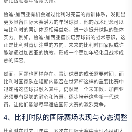
洲顶级联赛中崭露头角。
鲁迪·加西亚有机会通过比利时完善的青训体系，发掘出
更多具备国际大赛潜力的年轻球员。他的战术理念可以
与比利时的青训体系相得益彰，进一步提升球队的整体
实力。例如，鲁迪·加西亚擅长培养球员的战术意识，这
正是比利时青训注重的方向。未来的比利时国家队或许
能够通过加西亚的执教，形成一个更加年轻化且战术成
熟的阵容。
然而，问题也同样存在。青训球员的成长需要时间，而
比利时国家队在短期内能否在世界杯这样的重要比赛中
迅速将这些球员融入其中，仍然是一个未知数。加西亚
必须要有足够的耐心和智慧，逐步培养这些新一代球
员，让他们能够尽早适应国际大赛的激烈竞争。
4、比利时队的国际赛场表现与心态调整
比利时在过去几年中，多次在国际大赛中表现不尽如人