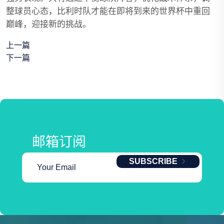
整球员心态，比利时队才能在即将到来的世界杯中重回
巅峰，迎接新的挑战。
上一篇
下一篇
邮箱订阅
SUBSCRIBE