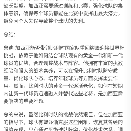
缺乏默契。加西亚需要通过训练和比赛，强化球队的集
体意识，确保每个球员都能在比赛中发挥出最大潜力，
避免因个人失误导致整个球队的失利。
总结：
鲁迪·加西亚能否带领比利时国家队重回巅峰迎接世界杯
挑战，依赖于他如何结合球队现有的黄金一代和新一代
球员的优势，合理调整战术与阵容。他拥有丰富的执教
经验和强大的战术素养，可以在提升比利时队防守质
量、优化球队心态、培养年轻球员等方面发挥重要作
用。然而，比利时队的黄金一代逐渐老化，如何在短期
内让新一代球员迅速融入并替代这些老将，是加西亚需
要解决的重要难题。
总的来说，虽然比利时队的挑战依然艰巨，但在加西亚
的指导下，球队有望逐渐克服这些困难，恢复其曾经的
强势表现。只有通过平衡球队阵容，优化战术体系，调