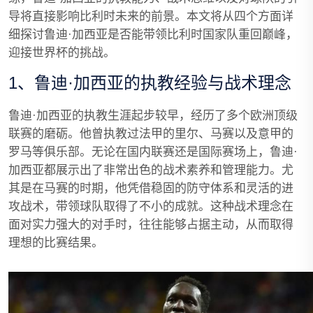
导将直接影响比利时未来的前景。本文将从四个方面详
细探讨鲁迪·加西亚是否能带领比利时国家队重回巅峰，
迎接世界杯的挑战。
1、鲁迪·加西亚的执教经验与战术理念
鲁迪·加西亚的执教生涯起步较早，经历了多个欧洲顶级
联赛的磨砺。他曾执教过法甲的里尔、马赛以及意甲的
罗马等俱乐部。无论在国内联赛还是国际赛场上，鲁迪·
加西亚都展示出了非常出色的战术素养和管理能力。尤
其是在马赛的时期，他凭借稳固的防守体系和灵活的进
攻战术，带领球队取得了不小的成就。这种战术理念在
面对实力强大的对手时，往往能够占据主动，从而取得
理想的比赛结果。