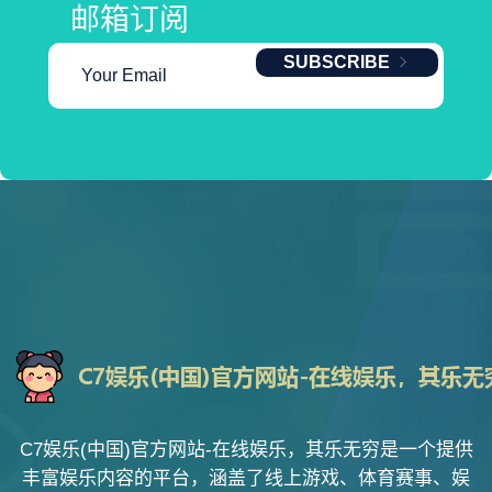
邮箱订阅
SUBSCRIBE
C7娱乐(中国)官方网站-在线娱乐，其乐无穷是一个提供
丰富娱乐内容的平台，涵盖了线上游戏、体育赛事、娱