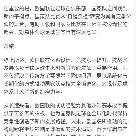
更重要的是，欧国联让足球在俱乐部—国家队之间找到
新的平衡点。国家队比赛从“日程负担”转变为具有竞争价
值的舞台，有助于缓和国家队比赛在日程中被边缘化的
趋势，对整体全球足球生态具有深远意义。
总结：
综上所述，欧国联在体系设计、竞技水平提升、技战术
发展以及全球足球生态创新等方面发挥了重要作用。它
不仅解决了传统友谊赛质量下降的问题，更以系统化与
长期化的方式推动国家队竞技力全面进化，为现代足球
体系注入了新的结构力量。
从长远来看，欧国联的成功经验为其他洲际赛事改革提
供了可参考的样板，也为国家队足球在全球化时代保持
竞争性创造了新的发展路径。未来，欧国联所推动的结
构创新将继续影响足球运动的技术演进、赛事逻辑与产