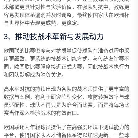
术部署更具针对性与实验价值。在强队对抗中，教练更
容易发现体系漏洞并及时调整，最终使国家队在欧洲杯
与世界杯中表现更成熟、更稳定。
3、推动技战术革新与发展动力
欧国联的比赛密度与对抗质量促使球队在准备过程中采
用更细致、更系统的技战术训练方式。与传统友谊赛不
同，欧国联比赛强度接近正式大赛，因此技战术执行力
和团队默契成为胜负关键。
高水平对抗的持续出现为各队的战术师提供了更丰富的
数据与案例，有利于研究阵型变化、攻防转换效率与球
员适配性。球队不再只是为磨合而比赛，而是将每场比
赛当作深入检验战术的有效窗口。
欧国联还为年轻球员提供了在高强度环境下测试能力的
平台，使得国家队人才储备体系得以加速更新。一些球