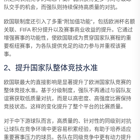
队交手的机会，而强队则持续保持高质量的对抗。
欧国联制度还引入了多重“附加值功能”，包括欧洲杯名额
关联、FIFA 积分提升以及赛事商业收益的提升。它通过
增强赛事的功能性，使欧国联成为贯穿国家队赛程的重
要枢纽赛事，为各队提供充足的动力参与并重视该赛
事。
2、提升国家队整体竞技水准
欧国联最大的直接影响是显著提升了欧洲国家队竞赛的
整体竞技水准。基于分级制度，强队不再通过与弱队友
谊赛获取低质量对抗，而是以高密度、高强度比赛保持
竞技状态。这样的变化提升了整个平台的比赛质量。
对于中下游球队而言，高质量的、针对性的同级别对抗
让球队在竞争环境中更容易积累经验，有助于培养适应
重要赛事压力的球员。各队在同级竞争中更有动力提升