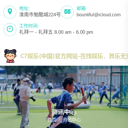
地址:
邮箱
淮南市勉酷城224号
bountiful@icloud.com
工作时间:
礼拜一 - 礼拜五 8.00 am - 6.00 pm
资讯中心
首页
资讯中心