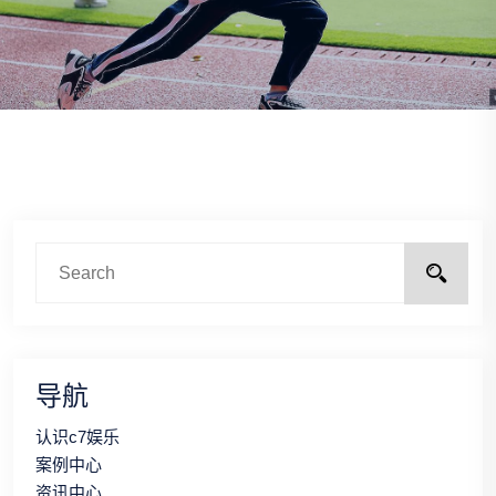
导航
认识c7娱乐
案例中心
资讯中心