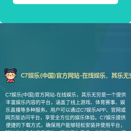
C7娱乐(中国)官方网站-在线娱乐，其乐无穷是一个提供
丰富娱乐内容的平台，涵盖了线上游戏、体育赛事、娱
乐直播等多种服务。用户可以通过C7娱乐APP、官网或
网页版访问平台，享受全方位的娱乐体验。C7娱乐提供
便捷的下载方式，确保用户能够轻松安装并使用平台，