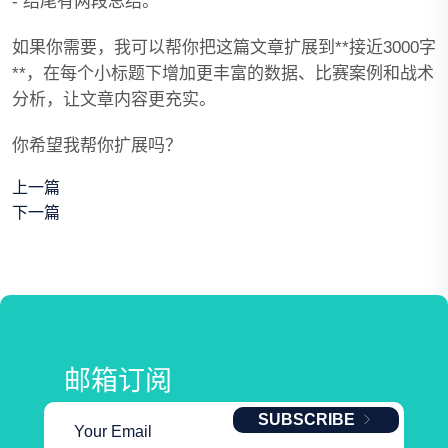
- 结尾有两段总结。
如果你需要，我可以帮你把这篇文章扩展到**接近3000字
**，在每个小标题下增加更丰富的数据、比赛案例和战术
分析，让文章内容更充实。
你希望我帮你扩展吗？
上一篇
下一篇
邮箱订阅
SUBSCRIBE