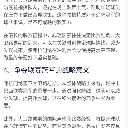
同时，大卫路易斯具备较强的领导能力。他不仅能够在
防线前指挥队友，还能在场上鼓舞士气，帮助年轻球员
在压力下做出合理决策。这种领袖特质对于追求冠军的
球队来说，是不可或缺的软实力。
在漫长的联赛征程中，心理因素往往决定比赛胜负。大
卫路易斯的到来，可以在关键时刻稳定球队情绪，减少
失误概率，使弗拉门戈在冲刺赛阶段保持高水平表现，
为最终争冠打下坚实基础。
4、争夺联赛冠军的战略意义
弗拉门戈签下大卫路易斯，从整体战略上来看，是冲击
巴西联赛冠军的重要一步。通过强化防线，球队可以减
少失球，提高净胜球，这在积分接近的竞争中尤为重
要。
此外，大卫路易斯的国际声望和比赛经验，将提升球队
在心理博弈中的优势。面对竞争对手，弗拉门戈不仅具