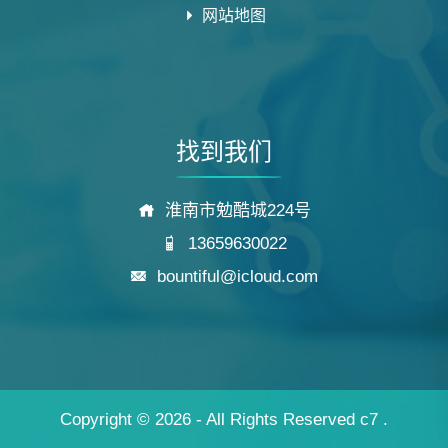
网站地图
找到我们
淮南市勉酷城224号
13659630022
bountiful@icloud.com
Copyright © 2026 - All Rights Reserved
c7
.