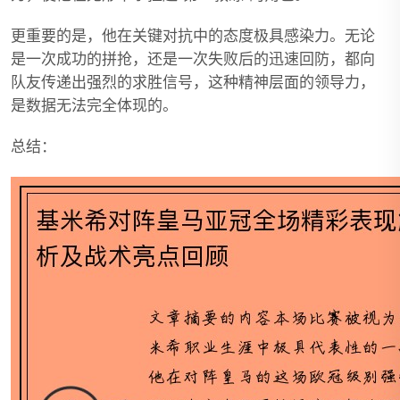
更重要的是，他在关键对抗中的态度极具感染力。无论
是一次成功的拼抢，还是一次失败后的迅速回防，都向
队友传递出强烈的求胜信号，这种精神层面的领导力，
是数据无法完全体现的。
总结：