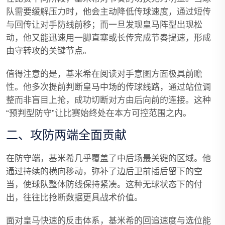
队需要缓解压力时，他会主动降低传球速度，通过短传
与回传让对手防线前移；而一旦发现皇马阵型出现松
动，他又能迅速用一脚直塞或长传完成节奏提速，形成
由守转攻的关键节点。
值得注意的是，基米希在阅读对手意图方面极具前瞻
性。他多次提前判断皇马中场的传球线路，通过站位调
整而非盲目上抢，成功切断对方由后向前的连接。这种
“预判型防守”让比赛始终处在本方可控范围之内。
二、攻防两端全面贡献
在防守端，基米希几乎覆盖了中后场最关键的区域。他
通过持续的横向移动，弥补了边后卫前插后留下的空
当，使球队整体防线保持紧凑。这种无球状态下的付
出，往往比抢断数据更具战术价值。
面对皇马快速的反击体系，基米希的回追速度与选位能