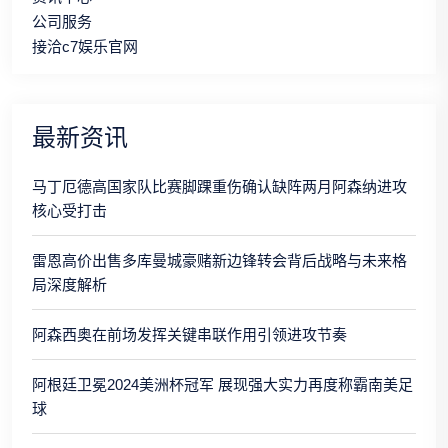
公司服务
接洽c7娱乐官网
最新资讯
马丁厄德高国家队比赛脚踝重伤确认缺阵两月阿森纳进攻
核心受打击
雷恩高价出售多库曼城豪赌新边锋转会背后战略与未来格
局深度解析
阿森西奥在前场发挥关键串联作用引领进攻节奏
阿根廷卫冕2024美洲杯冠军 展现强大实力再度称霸南美足
球