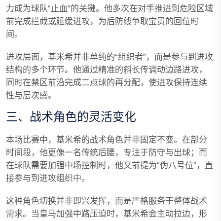
力成为球队“止血”的关键。他多次在对手推进到危险区域
前完成拦截或延缓进攻，为后防线争取宝贵的回位时
间。
进攻层面，基米希并非单纯的“组织者”，而是参与到进攻
结构的多个环节。他通过精准的斜长传调动边路进攻，
同时在禁区前沿完成二点球的再分配，使进攻保持连续
性与层次感。
三、战术角色的灵活变化
本场比赛中，基米希的战术角色并非固定不变。在部分
时间段，他更像一名传统后腰，专注于防守与出球；而
在球队需要加强中场控制时，他又前提为“伪八号位”，直
接参与到进攻组织中。
这种角色切换并非即兴发挥，而是严格服务于整体战术
需求。当皇马加强中路压迫时，基米希会主动拉边，形