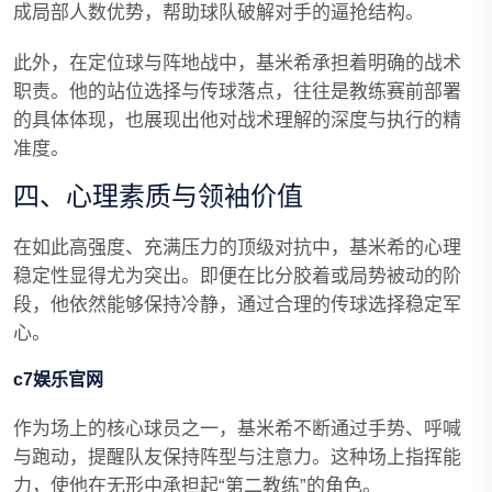
成局部人数优势，帮助球队破解对手的逼抢结构。
此外，在定位球与阵地战中，基米希承担着明确的战术
职责。他的站位选择与传球落点，往往是教练赛前部署
的具体体现，也展现出他对战术理解的深度与执行的精
准度。
四、心理素质与领袖价值
在如此高强度、充满压力的顶级对抗中，基米希的心理
稳定性显得尤为突出。即便在比分胶着或局势被动的阶
段，他依然能够保持冷静，通过合理的传球选择稳定军
心。
c7娱乐官网
作为场上的核心球员之一，基米希不断通过手势、呼喊
与跑动，提醒队友保持阵型与注意力。这种场上指挥能
力，使他在无形中承担起“第二教练”的角色。