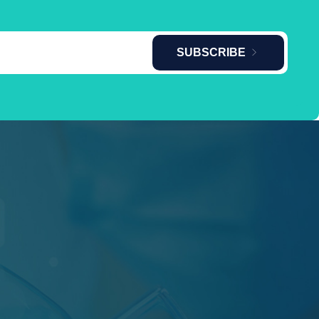
SUBSCRIBE