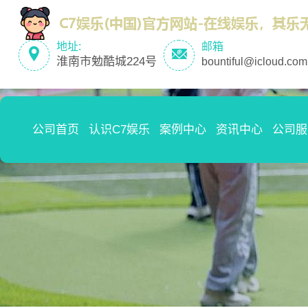
地址:
邮箱
淮南市勉酷城224号
bountiful@icloud.com
公司首页
认识C7娱乐
案例中心
资讯中心
公司服