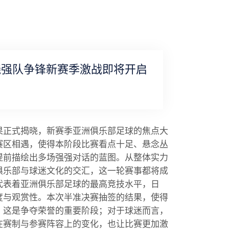
晓强队争锋新赛季激战即将开启
果正式揭晓，新赛季亚洲俱乐部足球的焦点大
赛区相遇，使得本阶段比赛看点十足、悬念丛
提前描绘出多场强强对话的蓝图。从整体实力
俱乐部与球迷文化的交汇，这一轮赛事都将成
代表着亚洲俱乐部足球的最高竞技水平，日
度与观赏性。本次半准决赛抽签的结果，使得
，这是争夺荣誉的重要阶段；对于球迷而言，
在赛制与参赛阵容上的变化，也让比赛更加激