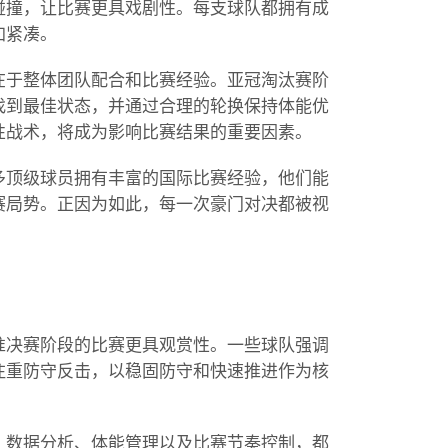
碰撞，让比赛更具戏剧性。每支球队都拥有成
加紧凑。
在于整体团队配合和比赛经验。亚冠淘汰赛阶
找到最佳状态，并通过合理的轮换保持体能优
性战术，将成为影响比赛结果的重要因素。
多顶级球员拥有丰富的国际比赛经验，他们能
赛局势。正因为如此，每一次豪门对决都被视
准决赛阶段的比赛更具观赏性。一些球队强调
注重防守反击，以稳固防守和快速推进作为核
。数据分析、体能管理以及比赛节奏控制，都