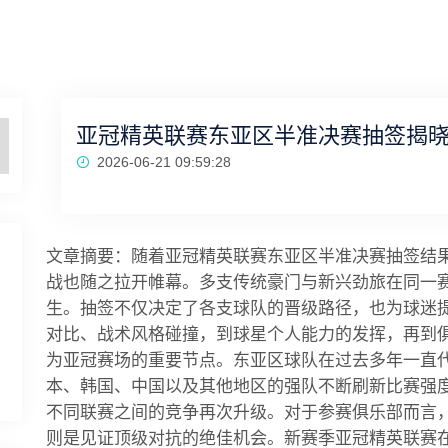
亚冠精英联赛东亚区半准决赛抽签揭
2026-06-21 09:59:28
文章摘要：随着亚冠精英联赛东亚区半准决赛抽签结
战也随之拉开帷幕。多支传统豪门与新兴劲旅在同一
生。抽签不仅决定了各支球队的晋级路径，也为球迷
对比、战术风格碰撞，到球星个人能力的发挥，再到
为亚冠赛场的重要节点。东亚区球队在过去多年一直
本、韩国、中国以及其他地区的强队不断刷新比赛强
不同联赛之间的竞争再次升级。对于参赛俱乐部而言
则是见证顶级对抗的绝佳机会。新赛季亚冠精英联赛