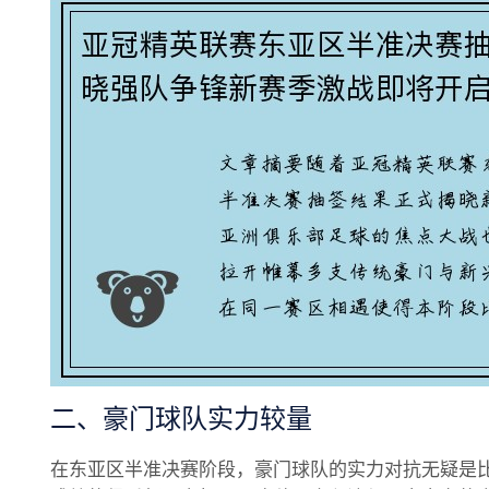
二、豪门球队实力较量
在东亚区半准决赛阶段，豪门球队的实力对抗无疑是